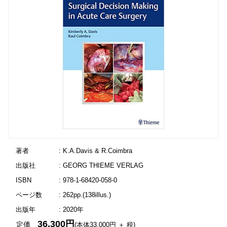
著者
: K.A.Davis & R.Coimbra
出版社
: GEORG THIEME VERLAG
ISBN
: 978-1-68420-058-0
ページ数
: 262pp.(138illus.)
出版年
: 2020年
36,300円
定価
(本体33,000円 ＋ 税)