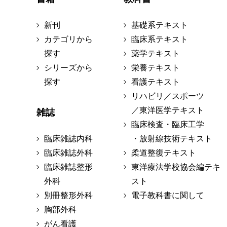
新刊
基礎系テキスト
カテゴリから
臨床系テキスト
探す
薬学テキスト
シリーズから
栄養テキスト
探す
看護テキスト
リハビリ／スポーツ
／東洋医学テキスト
雑誌
臨床検査・臨床工学
臨床雑誌内科
・放射線技術テキスト
臨床雑誌外科
柔道整復テキスト
臨床雑誌整形
東洋療法学校協会編テキ
外科
スト
別冊整形外科
電子教科書に関して
胸部外科
がん看護