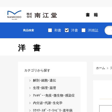
書 籍
和書
洋書
洋雑誌
商品検索
洋書
ホーム
カテゴリから探す
解剖･細胞･遺伝
生理･病理･薬理
ｱﾚﾙｷﾞｰ･免疫･微生物･感染症
内分泌･代謝･生化学
ﾘｳﾏﾁ･ｽﾎﾟｰﾂ･ﾘﾊﾋﾞﾘ･老年病