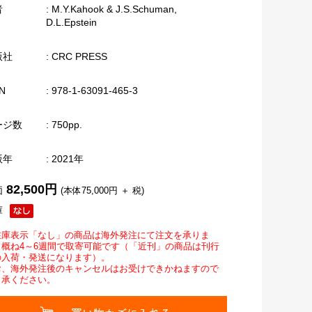
者
: M.Y.Kahook & J.S.Schuman,
D.L.Epstein
版社
: CRC PRESS
N
: 978-1-63091-465-3
ージ数
: 750pp.
版年
: 2021年
82,500円
価
(本体75,000円 ＋ 税)
庫
在庫表示「なし」の商品は海外発注にて注文を承りま
。概ね4～6週間で取寄可能です（「近刊」の商品は刊行
の入荷・発送になります）。
お、海外発注後のキャンセルはお受けできかねますので
了承ください。