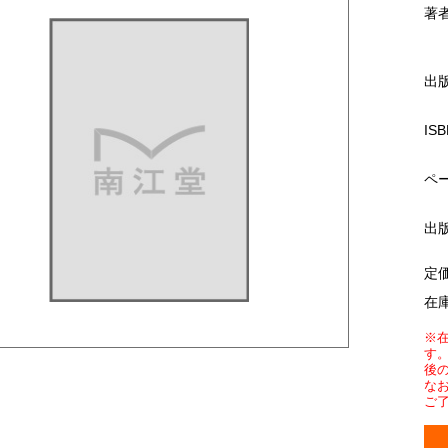
著
出
ISB
ペ
出
定
在
※
す
後
な
ご