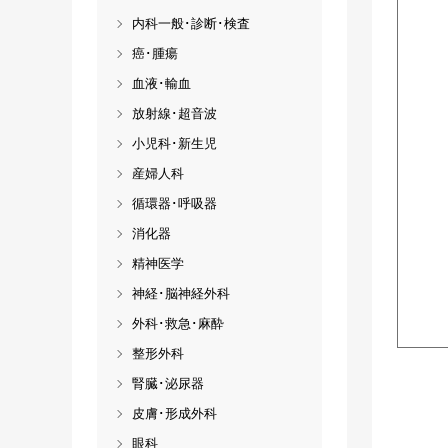
内科一般･診断･検査
癌･腫瘍
血液･輸血
放射線･超音波
小児科･新生児
産婦人科
循環器･呼吸器
消化器
精神医学
神経･脳神経外科
外科･救急･麻酔
整形外科
腎臓･泌尿器
皮膚･形成外科
眼科