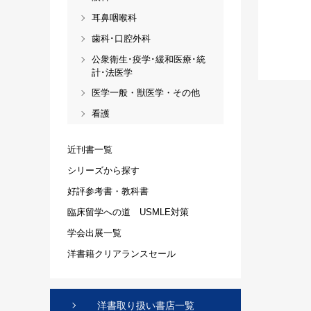
耳鼻咽喉科
歯科･口腔外科
公衆衛生･疫学･緩和医療･統
計･法医学
医学一般・獣医学・その他
看護
近刊書一覧
シリーズから探す
好評参考書・教科書
臨床留学への道 USMLE対策
学会出展一覧
洋書籍クリアランスセール
洋書取り扱い書店一覧