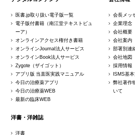
医書.jp取り扱い電子版一覧
会長メッ
電子版付書籍（南江堂テキストビュ
企業理念
ーア）
会社概要
オンラインアクセス権付き書籍
会社案内
オンラインJournal法人サービス
部署別連
オンラインBook法人サービス
会社地図
Zygote（ザイゴット）
採用情報
アプリ版 当直医実践マニュアル
ISMS基
今日の治療薬アプリ
弊社著作
今日の治療薬WEB
いて
最新の臨床WEB
洋書・洋雑誌
洋書