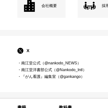
会社概要
採
X
・南江堂公式（@nankodo_NEWS）
・南江堂洋書部公式（@Nankodo_Intl）
・『がん看護』編集室（@gankango）
書籍
教科書