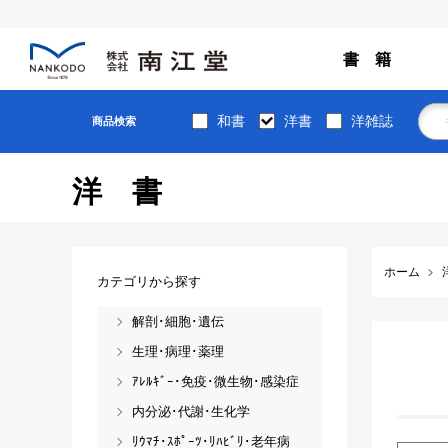
書 籍
和書
洋書
洋雑誌
商品検索
洋書
ホーム
カテゴリから探す
解剖･細胞･遺伝
生理･病理･薬理
ｱﾚﾙｷﾞｰ･免疫･微生物･感染症
内分泌･代謝･生化学
ﾘｳﾏﾁ･ｽﾎﾟｰﾂ･ﾘﾊﾋﾞﾘ･老年病