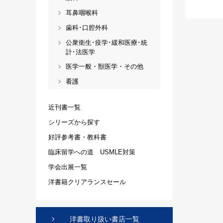
耳鼻咽喉科
歯科･口腔外科
公衆衛生･疫学･緩和医療･統
計･法医学
医学一般・獣医学・その他
看護
近刊書一覧
シリーズから探す
好評参考書・教科書
臨床留学への道 USMLE対策
学会出展一覧
洋書籍クリアランスセール
洋書取り扱い書店一覧