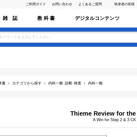
ご利用ガイド
お問い合わせ
よくあるご質問
執筆者の皆様
雑 誌
教 科 書
デジタルコンテンツ
洋書
カテゴリから探す
内科一般･診断･検査
内科一般
Thieme Review for th
A Win for Step 2 & 3 CK