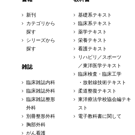
新刊
基礎系テキスト
カテゴリから
臨床系テキスト
探す
薬学テキスト
シリーズから
栄養テキスト
探す
看護テキスト
リハビリ／スポーツ
／東洋医学テキスト
雑誌
臨床検査・臨床工学
臨床雑誌内科
・放射線技術テキスト
臨床雑誌外科
柔道整復テキスト
臨床雑誌整形
東洋療法学校協会編テキ
外科
スト
別冊整形外科
電子教科書に関して
胸部外科
がん看護