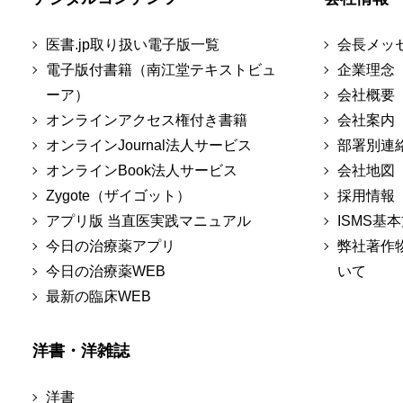
医書.jp取り扱い電子版一覧
会長メッ
電子版付書籍（南江堂テキストビュ
企業理念
ーア）
会社概要
オンラインアクセス権付き書籍
会社案内
オンラインJournal法人サービス
部署別連
オンラインBook法人サービス
会社地図
Zygote（ザイゴット）
採用情報
アプリ版 当直医実践マニュアル
ISMS基
今日の治療薬アプリ
弊社著作
今日の治療薬WEB
いて
最新の臨床WEB
洋書・洋雑誌
洋書