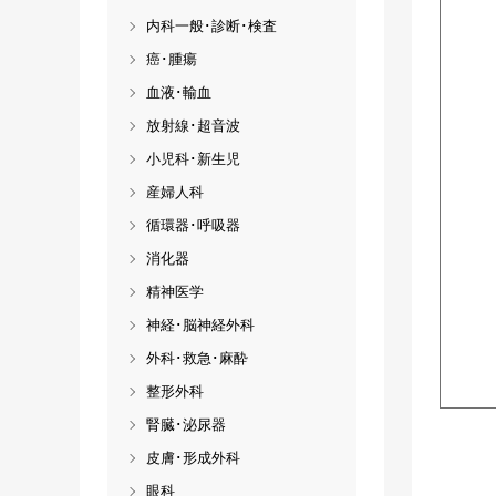
内科一般･診断･検査
癌･腫瘍
血液･輸血
放射線･超音波
小児科･新生児
産婦人科
循環器･呼吸器
消化器
精神医学
神経･脳神経外科
外科･救急･麻酔
整形外科
腎臓･泌尿器
皮膚･形成外科
眼科