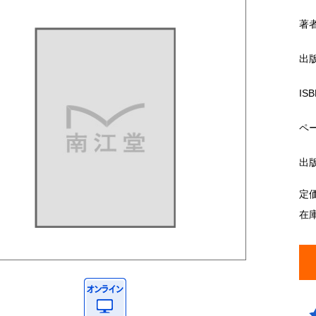
著
出
ISB
ペ
出
定
在