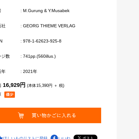
者
: M.Gurung & Y.Musabek
版社
: GEORG THIEME VERLAG
N
: 978-1-62623-925-8
ージ数
: 741pp.(560illus.)
版年
: 2021年
16,929円
価
(本体15,390円 ＋ 税)
庫
ほしいものリストに登録
いいね