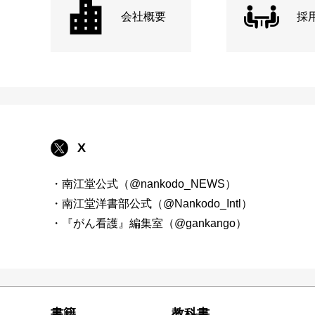
会社概要
採
X
・南江堂公式（@nankodo_NEWS）
・南江堂洋書部公式（@Nankodo_Intl）
・『がん看護』編集室（@gankango）
書籍
教科書