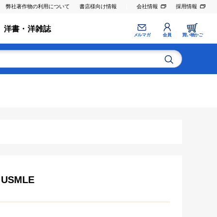
弊社著作物の利用について
書店様向け情報
会社情報
採用情報
洋書・洋雑誌
メルマガ
会員
買い物かご
e USMLE