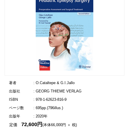
著者
: O.Cataltepe & G.I.Jallo
出版社
: GEORG THIEME VERLAG
ISBN
: 978-1-62623-816-9
ページ数
: 695pp.(796illus.)
出版年
: 2020年
72,600円
定価
(本体66,000円 ＋ 税)