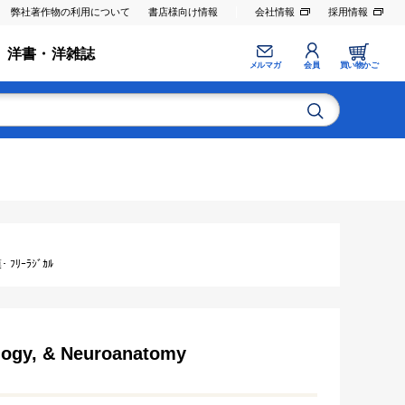
弊社著作物の利用について
書店様向け情報
会社情報
採用情報
洋書・洋雑誌
メルマガ
会員
買い物かご
ﾘｰﾗｼﾞｶﾙ
ology, & Neuroanatomy