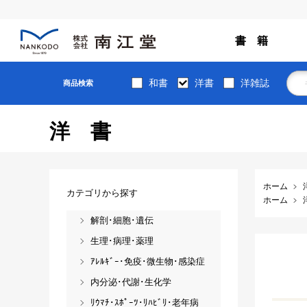
書 籍
和書
洋書
洋雑誌
商品検索
洋書
ホーム
カテゴリから探す
ホーム
解剖･細胞･遺伝
生理･病理･薬理
ｱﾚﾙｷﾞｰ･免疫･微生物･感染症
内分泌･代謝･生化学
ﾘｳﾏﾁ･ｽﾎﾟｰﾂ･ﾘﾊﾋﾞﾘ･老年病