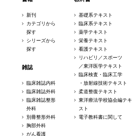
新刊
基礎系テキスト
カテゴリから
臨床系テキスト
探す
薬学テキスト
シリーズから
栄養テキスト
探す
看護テキスト
リハビリ／スポーツ
／東洋医学テキスト
雑誌
臨床検査・臨床工学
臨床雑誌内科
・放射線技術テキスト
臨床雑誌外科
柔道整復テキスト
臨床雑誌整形
東洋療法学校協会編テキ
外科
スト
別冊整形外科
電子教科書に関して
胸部外科
がん看護