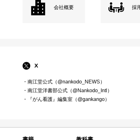
会社概要
採
X
・南江堂公式（@nankodo_NEWS）
・南江堂洋書部公式（@Nankodo_Intl）
・『がん看護』編集室（@gankango）
書籍
教科書