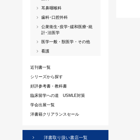
耳鼻咽喉科
歯科･口腔外科
公衆衛生･疫学･緩和医療･統
計･法医学
医学一般・獣医学・その他
看護
近刊書一覧
シリーズから探す
好評参考書・教科書
臨床留学への道 USMLE対策
学会出展一覧
洋書籍クリアランスセール
洋書取り扱い書店一覧