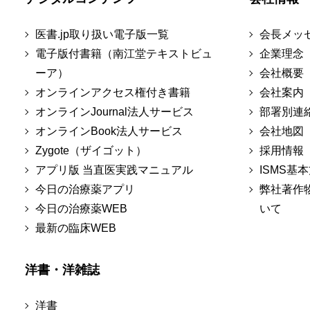
医書.jp取り扱い電子版一覧
会長メッ
電子版付書籍（南江堂テキストビュ
企業理念
ーア）
会社概要
オンラインアクセス権付き書籍
会社案内
オンラインJournal法人サービス
部署別連
オンラインBook法人サービス
会社地図
Zygote（ザイゴット）
採用情報
アプリ版 当直医実践マニュアル
ISMS基
今日の治療薬アプリ
弊社著作
今日の治療薬WEB
いて
最新の臨床WEB
洋書・洋雑誌
洋書