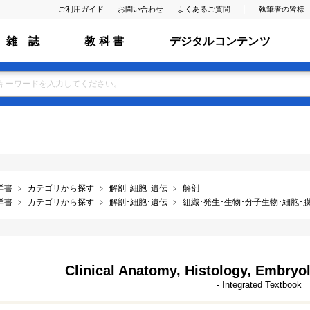
ご利用ガイド
お問い合わせ
よくあるご質問
執筆者の皆様
雑 誌
教 科 書
デジタルコンテンツ
洋書
カテゴリから探す
解剖･細胞･遺伝
解剖
洋書
カテゴリから探す
解剖･細胞･遺伝
組織･発生･生物･分子生物･細胞･膜･ ﾌ
Clinical Anatomy, Histology, Embry
- Integrated Textbook