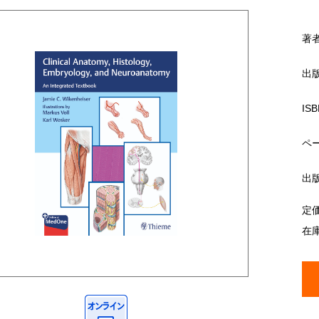
著
出
ISB
ペ
出
定
在