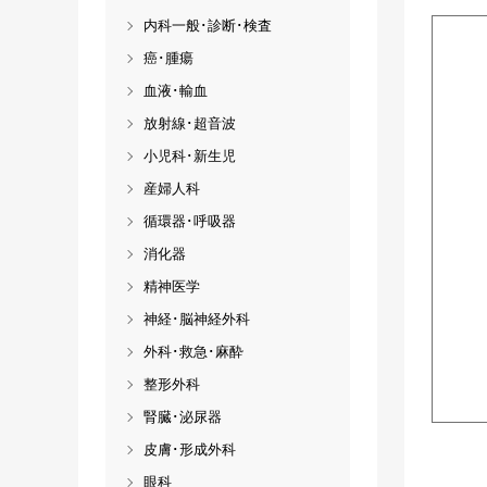
内科一般･診断･検査
癌･腫瘍
血液･輸血
放射線･超音波
小児科･新生児
産婦人科
循環器･呼吸器
消化器
精神医学
神経･脳神経外科
外科･救急･麻酔
整形外科
腎臓･泌尿器
皮膚･形成外科
眼科