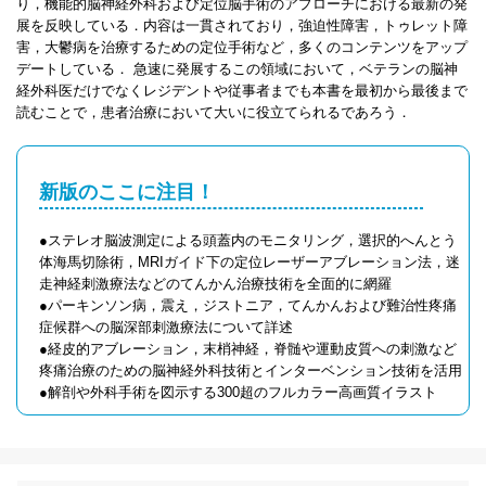
り，機能的脳神経外科および定位脳手術のアプローチにおける最新の発
展を反映している．内容は一貫されており，強迫性障害，トゥレット障
害，大鬱病を治療するための定位手術など，多くのコンテンツをアップ
デートしている． 急速に発展するこの領域において，ベテランの脳神
経外科医だけでなくレジデントや従事者までも本書を最初から最後まで
読むことで，患者治療において大いに役立てられるであろう．
新版のここに注目！
●ステレオ脳波測定による頭蓋内のモニタリング，選択的へんとう
体海馬切除術，MRIガイド下の定位レーザーアブレーション法，迷
走神経刺激療法などのてんかん治療技術を全面的に網羅
●パーキンソン病，震え，ジストニア，てんかんおよび難治性疼痛
症候群への脳深部刺激療法について詳述
●経皮的アブレーション，末梢神経，脊髄や運動皮質への刺激など
疼痛治療のための脳神経外科技術とインターベンション技術を活用
●解剖や外科手術を図示する300超のフルカラー高画質イラスト