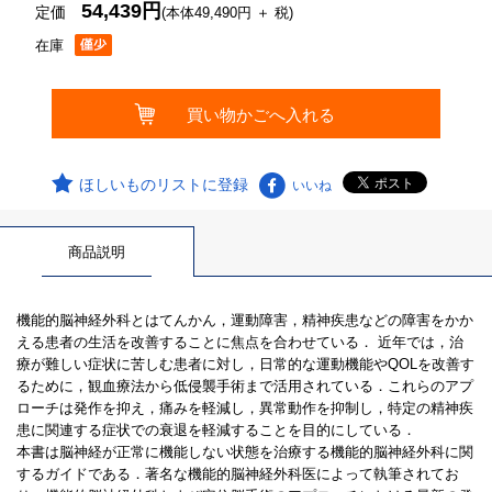
54,439円
定価
(本体49,490円 ＋ 税)
在庫
ほしいものリストに登録
いいね
商品説明
機能的脳神経外科とはてんかん，運動障害，精神疾患などの障害をかか
える患者の生活を改善することに焦点を合わせている． 近年では，治
療が難しい症状に苦しむ患者に対し，日常的な運動機能やQOLを改善す
るために，観血療法から低侵襲手術まで活用されている．これらのアプ
ローチは発作を抑え，痛みを軽減し，異常動作を抑制し，特定の精神疾
患に関連する症状での衰退を軽減することを目的にしている．
本書は脳神経が正常に機能しない状態を治療する機能的脳神経外科に関
するガイドである．著名な機能的脳神経外科医によって執筆されてお