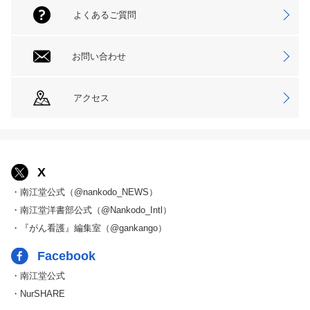
よくあるご質問
お問い合わせ
アクセス
X
・南江堂公式（@nankodo_NEWS）
・南江堂洋書部公式（@Nankodo_Intl）
・『がん看護』編集室（@gankango）
Facebook
・南江堂公式
・NurSHARE