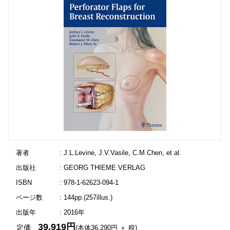
著者
: J.L.Levine, J.V.Vasile, C.M.Chen, et al.
出版社
: GEORG THIEME VERLAG
ISBN
: 978-1-62623-094-1
ページ数
: 144pp.(257illus.)
出版年
: 2016年
39,919円
定価
(本体36,290円 ＋ 税)