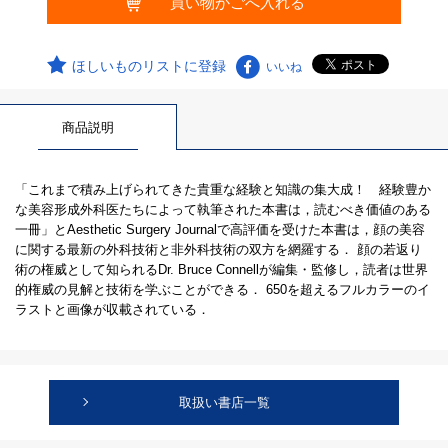
ほしいものリストに登録
いいね
商品説明
「これまで積み上げられてきた貴重な経験と知識の集大成！ 経験豊か
な美容形成外科医たちによって執筆された本書は，読むべき価値のある
一冊」とAesthetic Surgery Journalで高評価を受けた本書は，顔の美容
に関する最新の外科技術と非外科技術の双方を網羅する． 顔の若返り
術の権威として知られるDr. Bruce Connellが編集・監修し，読者は世界
的権威の見解と技術を学ぶことができる． 650を超えるフルカラーのイ
ラストと画像が収載されている．
取扱い書店一覧