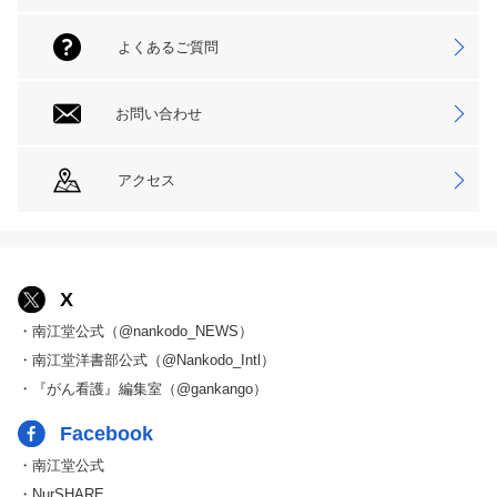
よくあるご質問
お問い合わせ
アクセス
X
・南江堂公式（@nankodo_NEWS）
・南江堂洋書部公式（@Nankodo_Intl）
・『がん看護』編集室（@gankango）
Facebook
・南江堂公式
・NurSHARE