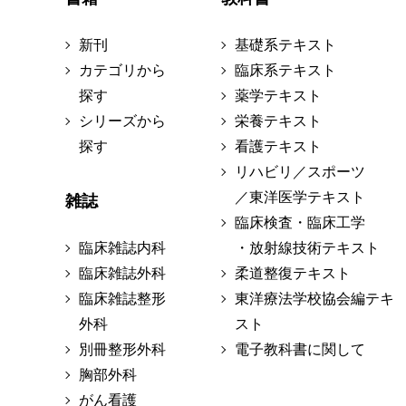
新刊
基礎系テキスト
カテゴリから
臨床系テキスト
探す
薬学テキスト
シリーズから
栄養テキスト
探す
看護テキスト
リハビリ／スポーツ
／東洋医学テキスト
雑誌
臨床検査・臨床工学
臨床雑誌内科
・放射線技術テキスト
臨床雑誌外科
柔道整復テキスト
臨床雑誌整形
東洋療法学校協会編テキ
外科
スト
別冊整形外科
電子教科書に関して
胸部外科
がん看護