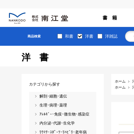
書 籍
和書
洋書
洋雑誌
商品検索
洋書
ホーム
カテゴリから探す
ホーム
解剖･細胞･遺伝
生理･病理･薬理
ｱﾚﾙｷﾞｰ･免疫･微生物･感染症
内分泌･代謝･生化学
ﾘｳﾏﾁ･ｽﾎﾟｰﾂ･ﾘﾊﾋﾞﾘ･老年病