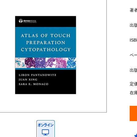
著
出
ISB
ペ
出
定
在