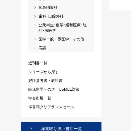
耳鼻咽喉科
歯科･口腔外科
公衆衛生･疫学･緩和医療･統
計･法医学
医学一般・獣医学・その他
看護
近刊書一覧
シリーズから探す
好評参考書・教科書
臨床留学への道 USMLE対策
学会出展一覧
洋書籍クリアランスセール
洋書取り扱い書店一覧