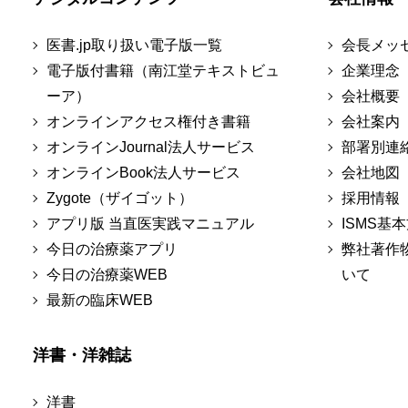
医書.jp取り扱い電子版一覧
会長メッ
電子版付書籍（南江堂テキストビュ
企業理念
ーア）
会社概要
オンラインアクセス権付き書籍
会社案内
オンラインJournal法人サービス
部署別連
オンラインBook法人サービス
会社地図
Zygote（ザイゴット）
採用情報
アプリ版 当直医実践マニュアル
ISMS基
今日の治療薬アプリ
弊社著作
今日の治療薬WEB
いて
最新の臨床WEB
洋書・洋雑誌
洋書