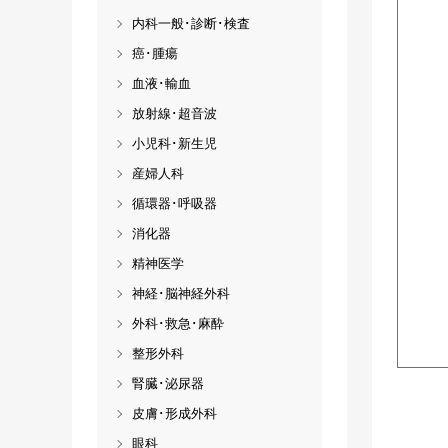
内科一般･診断･検査
癌･腫瘍
血液･輸血
放射線･超音波
小児科･新生児
産婦人科
循環器･呼吸器
消化器
精神医学
神経･脳神経外科
外科･救急･麻酔
整形外科
腎臓･泌尿器
皮膚･形成外科
眼科