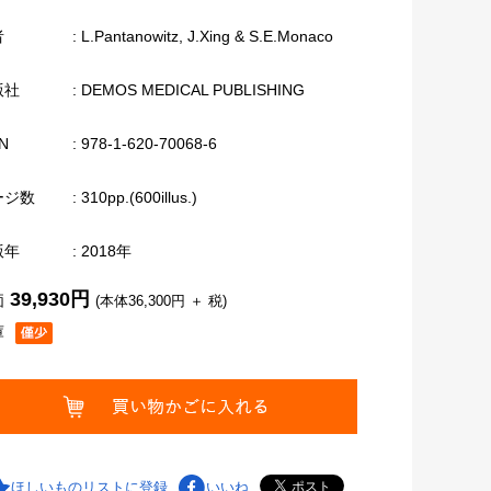
者
: L.Pantanowitz, J.Xing & S.E.Monaco
版社
: DEMOS MEDICAL PUBLISHING
N
: 978-1-620-70068-6
ージ数
: 310pp.(600illus.)
版年
: 2018年
39,930円
価
(本体36,300円 ＋ 税)
庫
ほしいものリストに登録
いいね