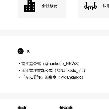
会社概要
採
X
・南江堂公式（@nankodo_NEWS）
・南江堂洋書部公式（@Nankodo_Intl）
・『がん看護』編集室（@gankango）
書籍
教科書