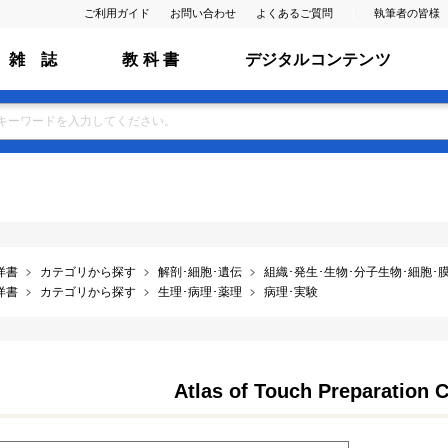
ご利用ガイド
お問い合わせ
よくあるご質問
執筆者の皆様
雑 誌
教 科 書
デジタルコンテンツ
洋書
カテゴリから探す
解剖･細胞･遺伝
組織･発生･生物･分子生物･細胞･膜･ ﾌ
洋書
カテゴリから探す
生理･病理･薬理
病理･実験
Atlas of Touch Preparation 