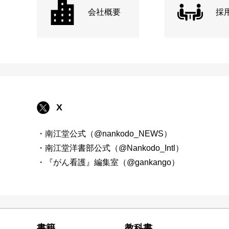
会社概要
採
X
・南江堂公式（@nankodo_NEWS）
・南江堂洋書部公式（@Nankodo_Intl）
・『がん看護』編集室（@gankango）
書籍
教科書