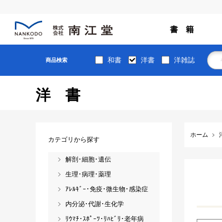
書 籍
和書
洋書
洋雑誌
商品検索
洋書
ホーム
カテゴリから探す
解剖･細胞･遺伝
生理･病理･薬理
ｱﾚﾙｷﾞｰ･免疫･微生物･感染症
内分泌･代謝･生化学
ﾘｳﾏﾁ･ｽﾎﾟｰﾂ･ﾘﾊﾋﾞﾘ･老年病