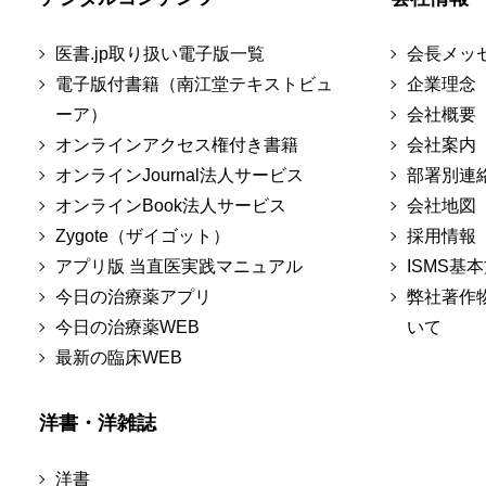
医書.jp取り扱い電子版一覧
会長メッ
電子版付書籍（南江堂テキストビュ
企業理念
ーア）
会社概要
オンラインアクセス権付き書籍
会社案内
オンラインJournal法人サービス
部署別連
オンラインBook法人サービス
会社地図
Zygote（ザイゴット）
採用情報
アプリ版 当直医実践マニュアル
ISMS基
今日の治療薬アプリ
弊社著作
今日の治療薬WEB
いて
最新の臨床WEB
洋書・洋雑誌
洋書