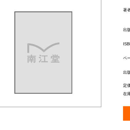
著
出
ISB
ペ
出
定
在