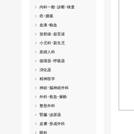
内科一般･診断･検査
癌･腫瘍
血液･輸血
放射線･超音波
小児科･新生児
産婦人科
循環器･呼吸器
消化器
精神医学
神経･脳神経外科
外科･救急･麻酔
整形外科
腎臓･泌尿器
皮膚･形成外科
眼科