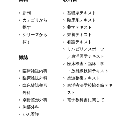
新刊
基礎系テキスト
カテゴリから
臨床系テキスト
探す
薬学テキスト
シリーズから
栄養テキスト
探す
看護テキスト
リハビリ／スポーツ
／東洋医学テキスト
雑誌
臨床検査・臨床工学
臨床雑誌内科
・放射線技術テキスト
臨床雑誌外科
柔道整復テキスト
臨床雑誌整形
東洋療法学校協会編テキ
外科
スト
別冊整形外科
電子教科書に関して
胸部外科
がん看護