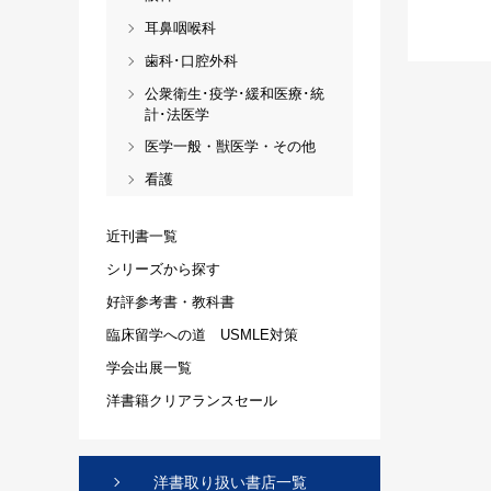
耳鼻咽喉科
歯科･口腔外科
公衆衛生･疫学･緩和医療･統
計･法医学
医学一般・獣医学・その他
看護
近刊書一覧
シリーズから探す
好評参考書・教科書
臨床留学への道 USMLE対策
学会出展一覧
洋書籍クリアランスセール
洋書取り扱い書店一覧