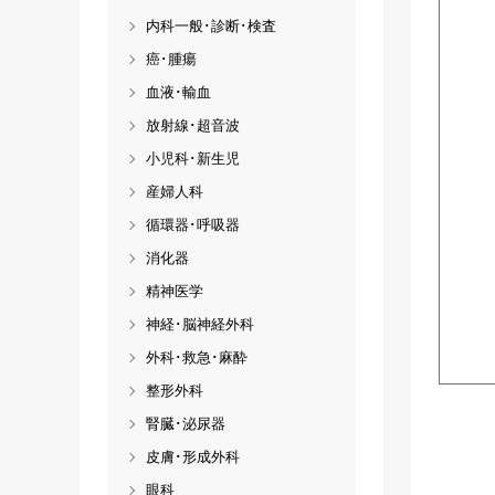
内科一般･診断･検査
癌･腫瘍
血液･輸血
放射線･超音波
小児科･新生児
産婦人科
循環器･呼吸器
消化器
精神医学
神経･脳神経外科
外科･救急･麻酔
整形外科
腎臓･泌尿器
皮膚･形成外科
眼科