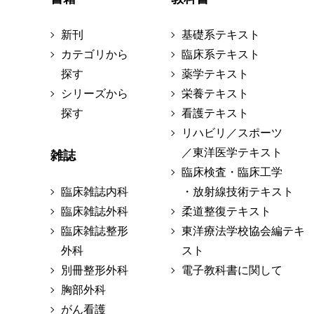
新刊
基礎系テキスト
カテゴリから
臨床系テキスト
探す
薬学テキスト
シリーズから
栄養テキスト
探す
看護テキスト
リハビリ／スポーツ
／東洋医学テキスト
雑誌
臨床検査・臨床工学
臨床雑誌内科
・放射線技術テキスト
臨床雑誌外科
柔道整復テキスト
臨床雑誌整形
東洋療法学校協会編テキ
外科
スト
別冊整形外科
電子教科書に関して
胸部外科
がん看護