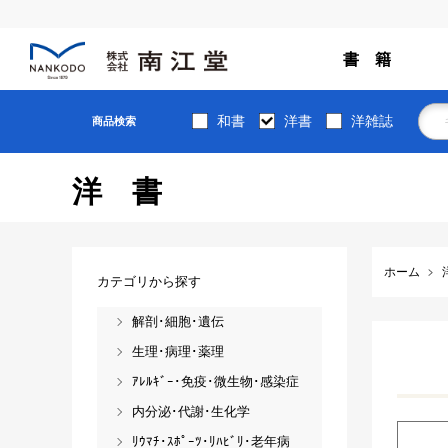
書 籍
和書
洋書
洋雑誌
商品検索
洋書
ホーム
カテゴリから探す
解剖･細胞･遺伝
生理･病理･薬理
ｱﾚﾙｷﾞｰ･免疫･微生物･感染症
内分泌･代謝･生化学
ﾘｳﾏﾁ･ｽﾎﾟｰﾂ･ﾘﾊﾋﾞﾘ･老年病