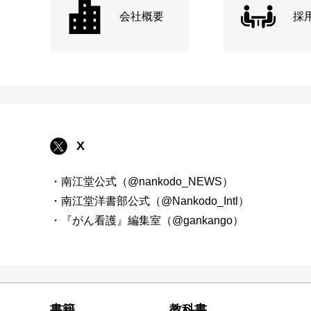
会社概要
採
X
・南江堂公式（@nankodo_NEWS）
・南江堂洋書部公式（@Nankodo_Intl）
・『がん看護』編集室（@gankango）
書籍
教科書