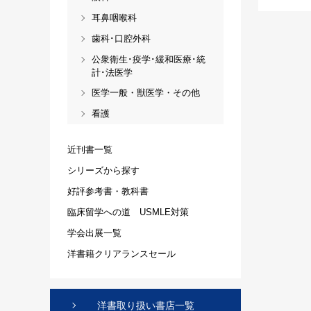
耳鼻咽喉科
歯科･口腔外科
公衆衛生･疫学･緩和医療･統
計･法医学
医学一般・獣医学・その他
看護
近刊書一覧
シリーズから探す
好評参考書・教科書
臨床留学への道 USMLE対策
学会出展一覧
洋書籍クリアランスセール
洋書取り扱い書店一覧