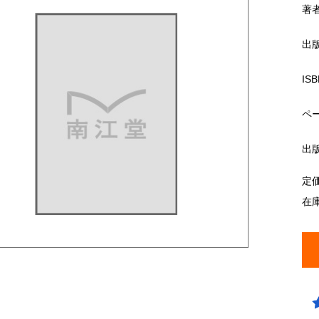
著
出
ISB
ペ
出
定
在