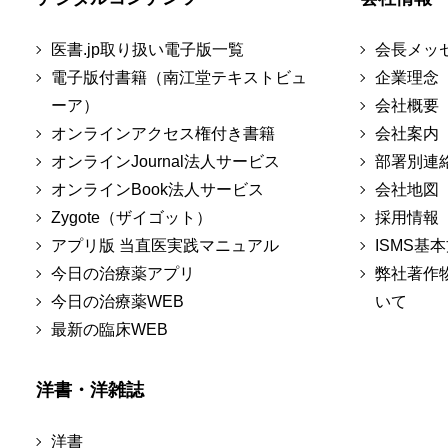
医書.jp取り扱い電子版一覧
会長メッ
電子版付書籍（南江堂テキストビュ
企業理念
ーア）
会社概要
オンラインアクセス権付き書籍
会社案内
オンラインJournal法人サービス
部署別連
オンラインBook法人サービス
会社地図
Zygote（ザイゴット）
採用情報
アプリ版 当直医実践マニュアル
ISMS基
今日の治療薬アプリ
弊社著作
今日の治療薬WEB
いて
最新の臨床WEB
洋書・洋雑誌
洋書