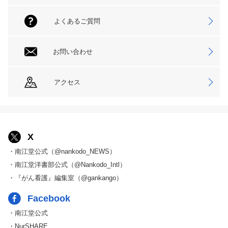
よくあるご質問
お問い合わせ
アクセス
X
・南江堂公式（@nankodo_NEWS）
・南江堂洋書部公式（@Nankodo_Intl）
・『がん看護』編集室（@gankango）
Facebook
・南江堂公式
・NurSHARE