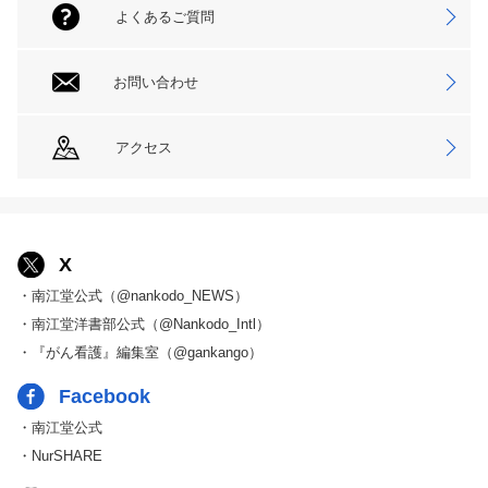
よくあるご質問
お問い合わせ
アクセス
X
・南江堂公式（@nankodo_NEWS）
・南江堂洋書部公式（@Nankodo_Intl）
・『がん看護』編集室（@gankango）
Facebook
・南江堂公式
・NurSHARE