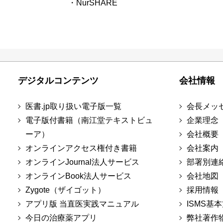
・NurSHARE
デジタルコンテンツ
会社情報
医書.jp取り扱い電子版一覧
会長メッ
電子版付書籍（南江堂テキストビュ
企業理念
ーア）
会社概要
オンラインアクセス権付き書籍
会社案内
オンラインJournal法人サービス
部署別連
オンラインBook法人サービス
会社地図
Zygote（ザイゴット）
採用情報
アプリ版 当直医実践マニュアル
ISMS基
今日の治療薬アプリ
弊社著作