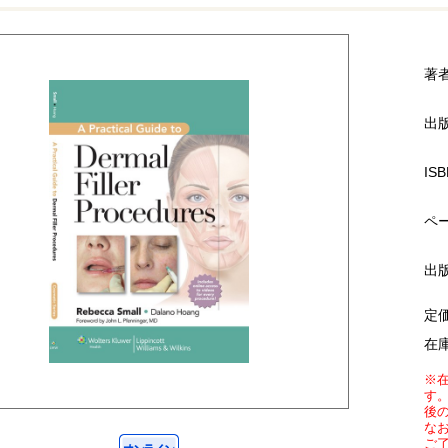
著
出
ISB
ペ
出
定
在
※
す
後
な
ご