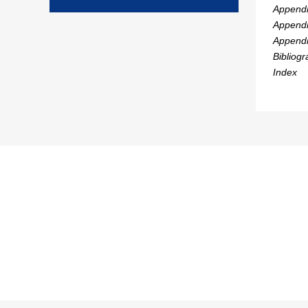
Appendi
Appendi
Appendi
Bibliog
Index