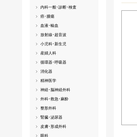
内科一般･診断･検査
癌･腫瘍
血液･輸血
放射線･超音波
小児科･新生児
産婦人科
循環器･呼吸器
消化器
精神医学
神経･脳神経外科
外科･救急･麻酔
整形外科
腎臓･泌尿器
皮膚･形成外科
眼科