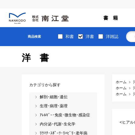
書 籍
和書
洋書
洋雑誌
商品検索
洋書
ホーム
カテゴリから探す
ホーム
ホーム
解剖･細胞･遺伝
生理･病理･薬理
ｱﾚﾙｷﾞｰ･免疫･微生物･感染症
<ヒアル
内分泌･代謝･生化学
ﾘｳﾏﾁ･ｽﾎﾟｰﾂ･ﾘﾊﾋﾞﾘ･老年病