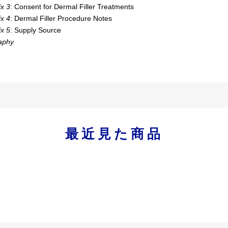
x 3
: Consent for Dermal Filler Treatments
x 4
: Dermal Filler Procedure Notes
x 5
: Supply Source
raphy
最近見た商品