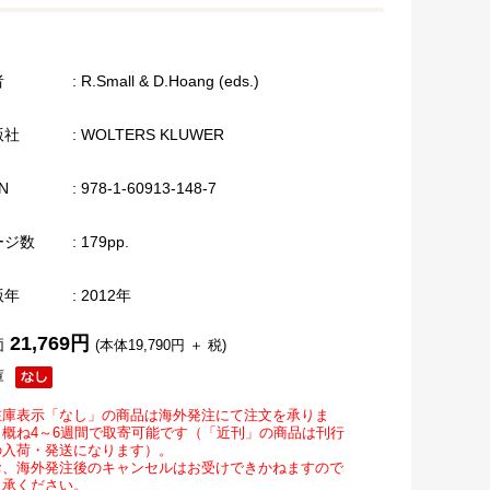
者
: R.Small & D.Hoang (eds.)
版社
: WOLTERS KLUWER
N
: 978-1-60913-148-7
ージ数
: 179pp.
版年
: 2012年
21,769円
価
(本体19,790円 ＋ 税)
庫
在庫表示「なし」の商品は海外発注にて注文を承りま
。概ね4～6週間で取寄可能です（「近刊」の商品は刊行
の入荷・発送になります）。
お、海外発注後のキャンセルはお受けできかねますので
了承ください。