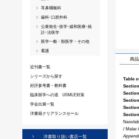
耳鼻咽喉科
歯科･口腔外科
公衆衛生･疫学･緩和医療･統
計･法医学
医学一般・獣医学・その他
看護
商品
近刊書一覧
シリーズから探す
Table o
好評参考書・教科書
Section
Section
臨床留学への道 USMLE対策
Section
学会出展一覧
Section
洋書籍クリアランスセール
Section
Nasolab
/ Malar 
Appendi
洋書取り扱い書店一覧