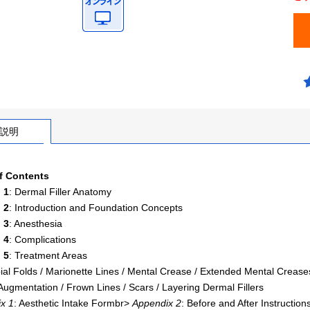
説明
f Contents
 1
: Dermal Filler Anatomy
 2
: Introduction and Foundation Concepts
 3
: Anesthesia
 4
: Complications
 5
: Treatment Areas
ial Folds / Marionette Lines / Mental Crease / Extended Mental Creases 
Augmentation / Frown Lines / Scars / Layering Dermal Fillers
x 1
: Aesthetic Intake Formbr>
Appendix 2
: Before and After Instructio