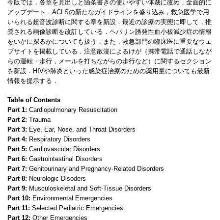
今版では，各章を見出しと箇条書きの使いやすい体裁に改め，全面的に
アップデート．ACLSの新たなガイドラインを盛り込み，救急医学で用
いられる超音波診断に関する章を新設．最近の診療の実態に即して，推
奨される画像診断を改訂している．ヘパリン誘発性血小板減少症の情報
をいかに探るかについても扱う．また，救急部門の臨床医に重要なウェ
ブサイトを掲載している．注意散漫によるけが（携帯電話で通話しなが
らの運転・歩行，メールを打ちながらの歩行など）に関するセクション
を新設．HIVや肺炎といった感染症治療のための薬用量についても最新
情報を提示する．
Table of Contents
Part 1:
Cardiopulmonary Resuscitation
Part 2:
Trauma
Part 3:
Eye, Ear, Nose, and Throat Disorders
Part 4:
Respiratory Disorders
Part 5:
Cardiovascular Disorders
Part 6:
Gastrointestinal Disorders
Part 7:
Genitourinary and Pregnancy-Related Disorders
Part 8:
Neurologic Disoders
Part 9:
Musculoskeletal and Soft-Tissue Disorders
Part 10:
Environmental Emergencies
Part 11:
Selected Pediatric Emergencies
Part 12:
Other Emergencies