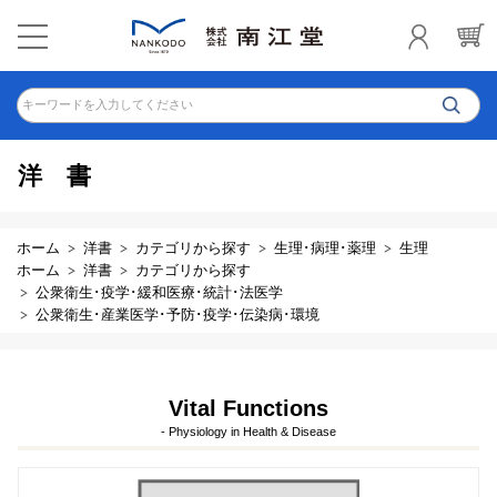
キーワードを入力してください
洋書
ホーム
洋書
カテゴリから探す
生理･病理･薬理
生理
ホーム
洋書
カテゴリから探す
公衆衛生･疫学･緩和医療･統計･法医学
公衆衛生･産業医学･予防･疫学･伝染病･環境
Vital Functions
- Physiology in Health & Disease