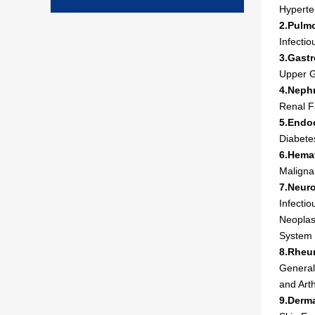
Hyperte
2.Pulm
Infectio
3.Gast
Upper G
4.Neph
Renal Fa
5.Endoc
Diabete
6.Hema
Maligna
7.Neur
Infecti
Neoplas
System 
8.Rheu
General
and Art
9.Derm