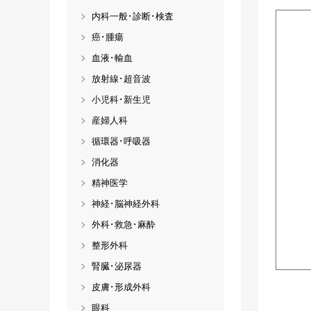
内科一般･診断･検査
癌･腫瘍
血液･輸血
放射線･超音波
小児科･新生児
産婦人科
循環器･呼吸器
消化器
精神医学
神経･脳神経外科
外科･救急･麻酔
整形外科
腎臓･泌尿器
皮膚･形成外科
眼科