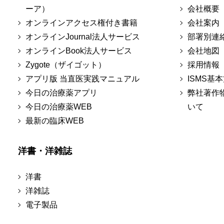
ーア）
会社概要
オンラインアクセス権付き書籍
会社案内
オンラインJournal法人サービス
部署別連
オンラインBook法人サービス
会社地図
Zygote（ザイゴット）
採用情報
アプリ版 当直医実践マニュアル
ISMS基
今日の治療薬アプリ
弊社著作
今日の治療薬WEB
いて
最新の臨床WEB
洋書・洋雑誌
洋書
洋雑誌
電子製品