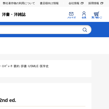
弊社著作物の利用について
書店様向け情報
会社情報
採用情報
洋書・洋雑誌
メルマガ
会員
買い物かご
ｺﾝﾋﾟｭｰﾀ･要約･辞書･USMLE･医学史
2nd ed.