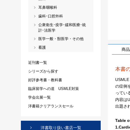
耳鼻咽喉科
歯科･口腔外科
公衆衛生･疫学･緩和医療･統
計･法医学
医学一般・獣医学・その他
看護
商品
近刊書一覧
本書
シリーズから探す
USML
好評参考書・教科書
の症例
臨床留学への道 USMLE対策
ってい
学会出展一覧
内容はU
出題さ
洋書籍クリアランスセール
Table o
1.Cardi
洋書取り扱い書店一覧