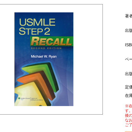
著
出
ISB
ペ
出
定
在
※
す
後
な
ご