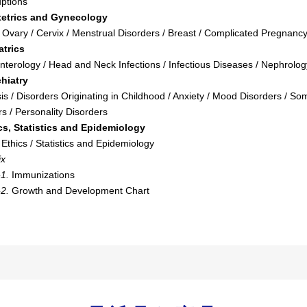
uptions
tetrics and Gynecology
/ Ovary / Cervix / Menstrual Disorders / Breast / Complicated Pregnanc
atrics
nterology / Head and Neck Infections / Infectious Diseases / Nephrolo
hiatry
s / Disorders Originating in Childhood / Anxiety / Mood Disorders / So
s / Personality Disorders
cs, Statistics and Epidemiology
Ethics / Statistics and Epidemiology
ix
-1.
Immunizations
-2.
Growth and Development Chart