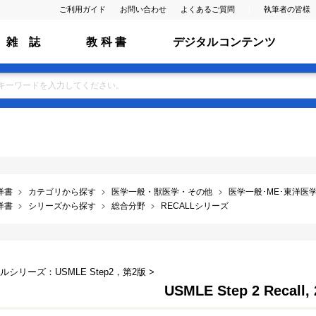
ご利用ガイド
お問い合わせ
よくあるご質問
執筆者の皆様
雑 誌
教 科 書
デジタルコンテンツ
洋書
カテゴリから探す
医学一般・獣医学・その他
医学一般･ME･東洋医学･
洋書
シリーズから探す
総合分野
RECALLシリーズ
ルシリーズ：USMLE Step2，第2版 >
USMLE Step 2 Recall, 