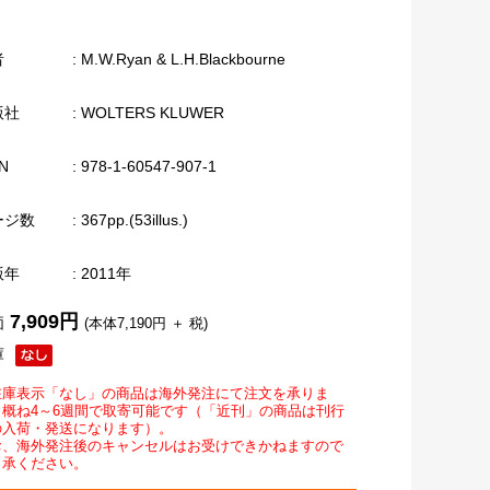
者
: M.W.Ryan & L.H.Blackbourne
版社
: WOLTERS KLUWER
N
: 978-1-60547-907-1
ージ数
: 367pp.(53illus.)
版年
: 2011年
7,909円
価
(本体7,190円 ＋ 税)
庫
在庫表示「なし」の商品は海外発注にて注文を承りま
。概ね4～6週間で取寄可能です（「近刊」の商品は刊行
の入荷・発送になります）。
お、海外発注後のキャンセルはお受けできかねますので
了承ください。