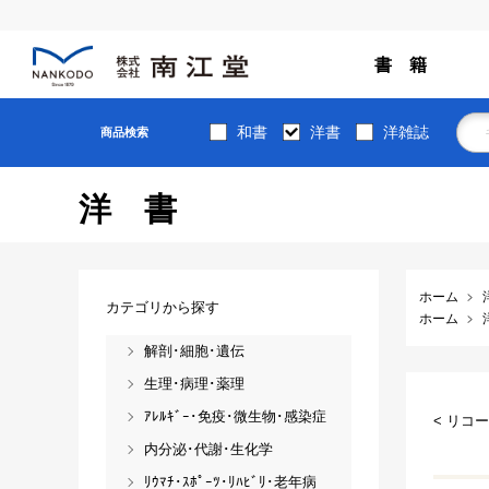
書 籍
和書
洋書
洋雑誌
商品検索
洋書
ホーム
カテゴリから探す
ホーム
解剖･細胞･遺伝
生理･病理･薬理
ｱﾚﾙｷﾞｰ･免疫･微生物･感染症
< リコー
内分泌･代謝･生化学
ﾘｳﾏﾁ･ｽﾎﾟｰﾂ･ﾘﾊﾋﾞﾘ･老年病