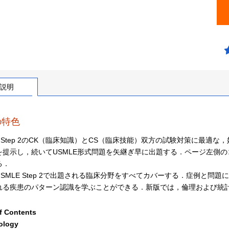
説明
の特色
E Step 2のCK（臨床知識）とCS（臨床技能）双方の試験対策に最適な，好評
を提示し，続いてUSMLE形式問題を矢継ぎ早に出題する．ページ左側
る．
SMLE Step 2で出題される臨床分野をすべてカバーする．症例と問
れる疾患のパターン認識を学ぶことができる．新版では，倫理および統
f Contents
ology