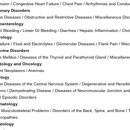
nsion / Congestive Heart Failure / Chest Pain / Arrhythmias and Conduc
onary Disorders
us Diseases / Obstructive and Restrictive Diseases / Miscellaneous Dis
roenterology
I Bleeding / Lower GI Bleeding / Diarrhea / Hepatic Inflammation / Cho
rology
ilure / Fluid and Electrolytes / Glomerular Diseases / Flank Pain / Mis
rine Disorders
s Mellitus / Diseases of the Thyroid and Parathyroid Gland / Miscellan
tology and Oncology
nt Neoplasms / Anemias
ology
ous Diseases of the Central Nervous System / Degenerative and Heredit
ms / Demyelinating Disease / Diseases of Neuromuscular Junction and 
/ Episodic Disorders
matology
 Musculoskeletal Problems / Disorders of the Back, Spine, and Bone / 
hropathies
atology