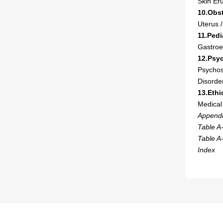
Skin Er
10.Obs
Uterus 
11.Pedi
Gastroe
12.Psyc
Psychosi
Disorder
13.Ethi
Medical 
Append
Table A
Table A
Index