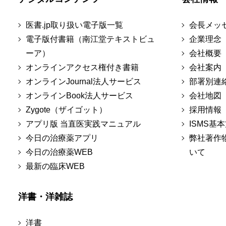
医書.jp取り扱い電子版一覧
会長メッ
電子版付書籍（南江堂テキストビュ
企業理念
ーア）
会社概要
オンラインアクセス権付き書籍
会社案内
オンラインJournal法人サービス
部署別連
オンラインBook法人サービス
会社地図
Zygote（ザイゴット）
採用情報
アプリ版 当直医実践マニュアル
ISMS基
今日の治療薬アプリ
弊社著作
今日の治療薬WEB
いて
最新の臨床WEB
洋書・洋雑誌
洋書