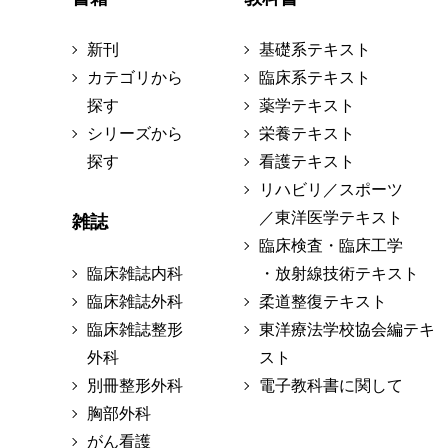
新刊
基礎系テキスト
カテゴリから
臨床系テキスト
探す
薬学テキスト
シリーズから
栄養テキスト
探す
看護テキスト
リハビリ／スポーツ
／東洋医学テキスト
雑誌
臨床検査・臨床工学
臨床雑誌内科
・放射線技術テキスト
臨床雑誌外科
柔道整復テキスト
臨床雑誌整形
東洋療法学校協会編テキ
外科
スト
別冊整形外科
電子教科書に関して
胸部外科
がん看護