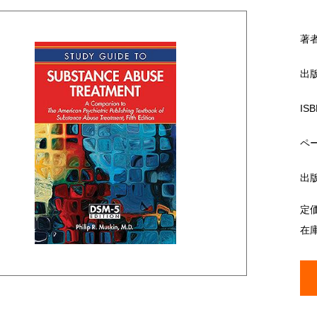
著
出
ISB
ペ
出
定
在