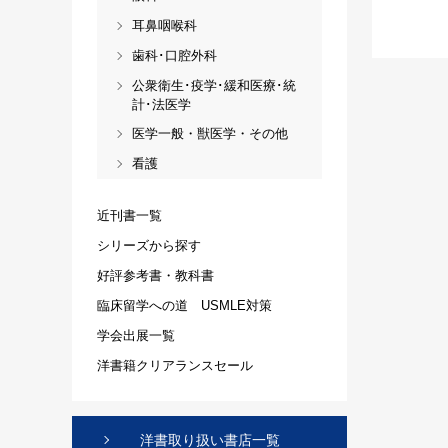
耳鼻咽喉科
歯科･口腔外科
公衆衛生･疫学･緩和医療･統
計･法医学
医学一般・獣医学・その他
看護
近刊書一覧
シリーズから探す
好評参考書・教科書
臨床留学への道 USMLE対策
学会出展一覧
洋書籍クリアランスセール
洋書取り扱い書店一覧