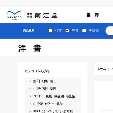
書 籍
和書
洋書
洋雑誌
商品検索
洋書
ホーム
カテゴリから探す
解剖･細胞･遺伝
生理･病理･薬理
ｱﾚﾙｷﾞｰ･免疫･微生物･感染症
内分泌･代謝･生化学
ﾘｳﾏﾁ･ｽﾎﾟｰﾂ･ﾘﾊﾋﾞﾘ･老年病