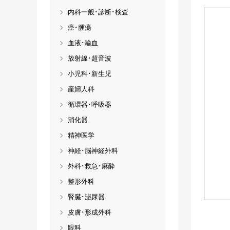
内科一般･診断･検査
癌･腫瘍
血液･輸血
放射線･超音波
小児科･新生児
産婦人科
循環器･呼吸器
消化器
精神医学
神経･脳神経外科
外科･救急･麻酔
整形外科
腎臓･泌尿器
皮膚･形成外科
眼科