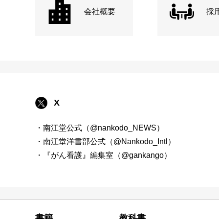
会社概要
採
X
・南江堂公式（@nankodo_NEWS）
・南江堂洋書部公式（@Nankodo_Intl）
・『がん看護』編集室（@gankango）
書籍
教科書