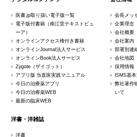
医書.jp取り扱い電子版一覧
会長メッ
電子版付書籍（南江堂テキストビュ
企業理念
ーア）
会社概要
オンラインアクセス権付き書籍
会社案内
オンラインJournal法人サービス
部署別連
オンラインBook法人サービス
会社地図
Zygote（ザイゴット）
採用情報
アプリ版 当直医実践マニュアル
ISMS基
今日の治療薬アプリ
弊社著作
今日の治療薬WEB
いて
最新の臨床WEB
洋書・洋雑誌
洋書