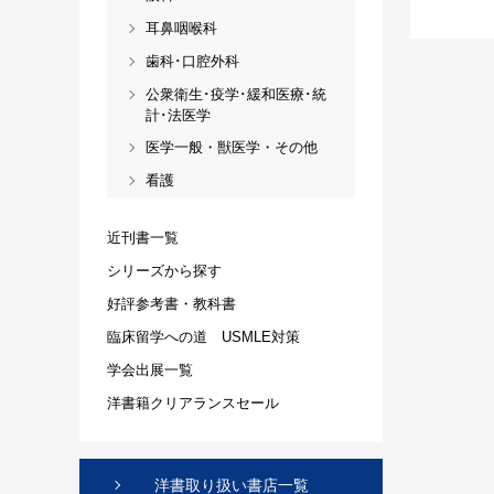
耳鼻咽喉科
歯科･口腔外科
公衆衛生･疫学･緩和医療･統
計･法医学
医学一般・獣医学・その他
看護
近刊書一覧
シリーズから探す
好評参考書・教科書
臨床留学への道 USMLE対策
学会出展一覧
洋書籍クリアランスセール
洋書取り扱い書店一覧