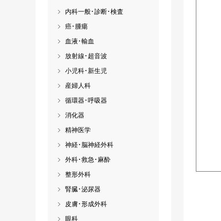
内科一般･診断･検査
癌･腫瘍
血液･輸血
放射線･超音波
小児科･新生児
産婦人科
循環器･呼吸器
消化器
精神医学
神経･脳神経外科
外科･救急･麻酔
整形外科
腎臓･泌尿器
皮膚･形成外科
眼科