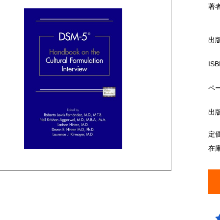
著
出
ISB
ペ
出
定
在