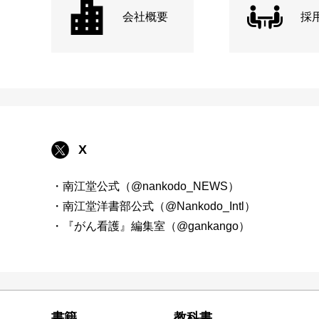
会社概要
採
X
・南江堂公式（@nankodo_NEWS）
・南江堂洋書部公式（@Nankodo_Intl）
・『がん看護』編集室（@gankango）
書籍
教科書