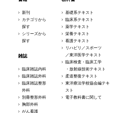
新刊
基礎系テキスト
カテゴリから
臨床系テキスト
探す
薬学テキスト
シリーズから
栄養テキスト
探す
看護テキスト
リハビリ／スポーツ
／東洋医学テキスト
雑誌
臨床検査・臨床工学
臨床雑誌内科
・放射線技術テキスト
臨床雑誌外科
柔道整復テキスト
臨床雑誌整形
東洋療法学校協会編テキ
外科
スト
別冊整形外科
電子教科書に関して
胸部外科
がん看護