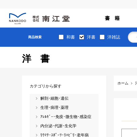
書 籍
和書
洋書
洋雑誌
商品検索
洋書
ホーム
カテゴリから探す
解剖･細胞･遺伝
生理･病理･薬理
ｱﾚﾙｷﾞｰ･免疫･微生物･感染症
内分泌･代謝･生化学
ﾘｳﾏﾁ･ｽﾎﾟｰﾂ･ﾘﾊﾋﾞﾘ･老年病