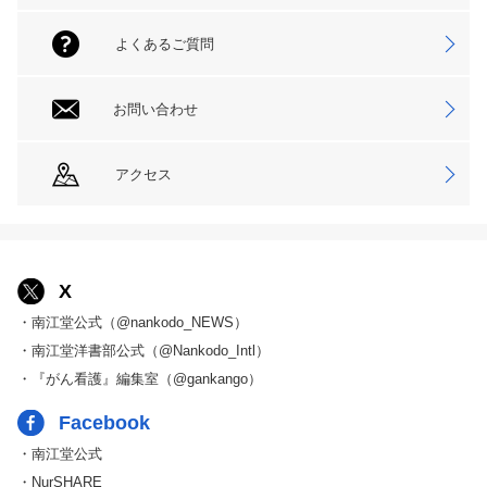
よくあるご質問
お問い合わせ
アクセス
X
・南江堂公式（@nankodo_NEWS）
・南江堂洋書部公式（@Nankodo_Intl）
・『がん看護』編集室（@gankango）
Facebook
・南江堂公式
・NurSHARE