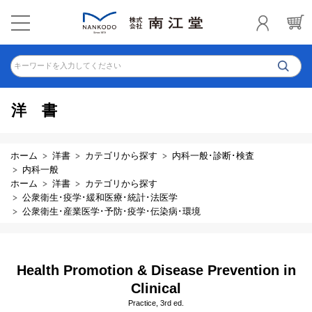
キーワードを入力してください
洋書
ホーム
洋書
カテゴリから探す
内科一般･診断･検査
内科一般
ホーム
洋書
カテゴリから探す
公衆衛生･疫学･緩和医療･統計･法医学
公衆衛生･産業医学･予防･疫学･伝染病･環境
Health Promotion & Disease Prevention in
Clinical
Practice, 3rd ed.