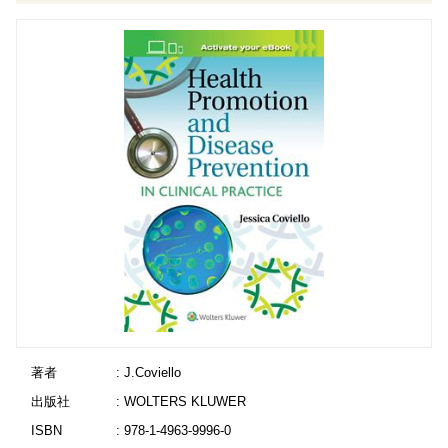
著者
: J.Coviello
出版社
: WOLTERS KLUWER
ISBN
: 978-1-4963-9996-0