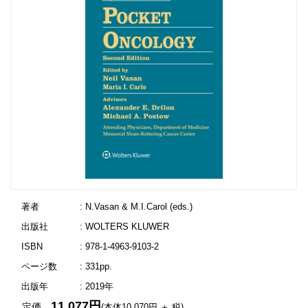
著者
: N.Vasan & M.I.Carol (eds.)
出版社
: WOLTERS KLUWER
ISBN
: 978-1-4963-9103-2
ページ数
: 331pp.
出版年
: 2019年
11,077円
定価
(本体10,070円 ＋ 税)