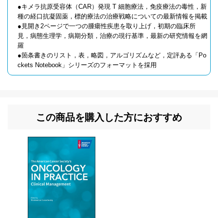
●キメラ抗原受容体（CAR）発現 T 細胞療法，免疫療法の毒性，新
種の経口抗凝固薬，標的療法の治療戦略についての最新情報を掲載
●見開き2ページで一つの腫瘍性疾患を取り上げ，初期の臨床所
見，病態生理学，病期分類，治療の現行基準，最新の研究情報を網
羅
●箇条書きのリスト，表，略図，アルゴリズムなど，定評ある「Po
ckets Notebook」シリーズのフォーマットを採用
この商品を購入した方におすすめ