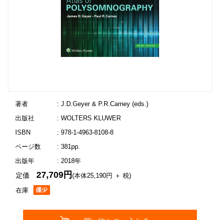
著者
: J.D.Geyer & P.R.Carney (eds.)
出版社
: WOLTERS KLUWER
ISBN
: 978-1-4963-8108-8
ページ数
: 381pp.
出版年
: 2018年
27,709円
定価
(本体25,190円 ＋ 税)
在庫