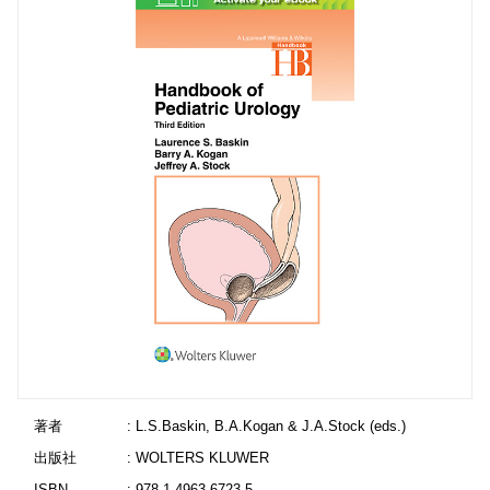
著者
: L.S.Baskin, B.A.Kogan & J.A.Stock (eds.)
出版社
: WOLTERS KLUWER
ISBN
: 978-1-4963-6723-5