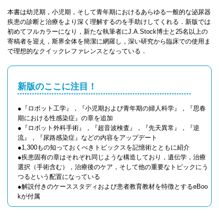
本書は幼児期，小児期，そして青年期におけるあらゆる一般的な泌尿器
疾患の診断と治療をより深く理解するのを手助けしてくれる．新版では
初めてフルカラーになり，新たな執筆者にJ.A.Stock博士と25名以上の
寄稿者を迎え，斯界全体を簡潔に網羅し，深い研究から臨床での使用ま
で理想的なクイックレファレンスとなっている．
新版のここに注目！
●『ロボット工学』，『小児期および青年期の婦人科学』，『思春
期における性感染症』の章を追加
●『ロボット外科手術』，『超音波検査』，『先天異常』，『逆
流』，『尿路感染症』などの内容をアップデート
●1,300もの知っておくべきトピックスを記憶術とともに紹介
●疾患固有の章はそれぞれ同じような構造しており，遺伝学，治療
選択（手術含む），治療後のケア，そして他の重要なトピックにう
つるという配置になっている
●解説付きのケーススタディおよび患者教育教材を特徴とするeBoo
kが付属