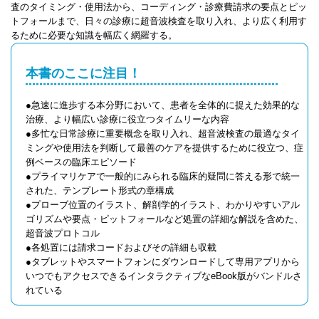
査のタイミング・使用法から、コーディング・診療費請求の要点とピッ
トフォールまで、日々の診療に超音波検査を取り入れ、より広く利用す
るために必要な知識を幅広く網羅する。
本書のここに注目！
●急速に進歩する本分野において、患者を全体的に捉えた効果的な
治療、より幅広い診療に役立つタイムリーな内容
●多忙な日常診療に重要概念を取り入れ、超音波検査の最適なタイ
ミングや使用法を判断して最善のケアを提供するために役立つ、症
例ベースの臨床エピソード
●プライマリケアで一般的にみられる臨床的疑問に答える形で統一
された、テンプレート形式の章構成
●プローブ位置のイラスト、解剖学的イラスト、わかりやすいアル
ゴリズムや要点・ピットフォールなど処置の詳細な解説を含めた、
超音波プロトコル
●各処置には請求コードおよびその詳細も収載
●タブレットやスマートフォンにダウンロードして専用アプリから
いつでもアクセスできるインタラクティブなeBook版がバンドルさ
れている