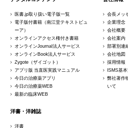
医書.jp取り扱い電子版一覧
会長メッ
電子版付書籍（南江堂テキストビュ
企業理念
ーア）
会社概要
オンラインアクセス権付き書籍
会社案内
オンラインJournal法人サービス
部署別連
オンラインBook法人サービス
会社地図
Zygote（ザイゴット）
採用情報
アプリ版 当直医実践マニュアル
ISMS基
今日の治療薬アプリ
弊社著作
今日の治療薬WEB
いて
最新の臨床WEB
洋書・洋雑誌
洋書