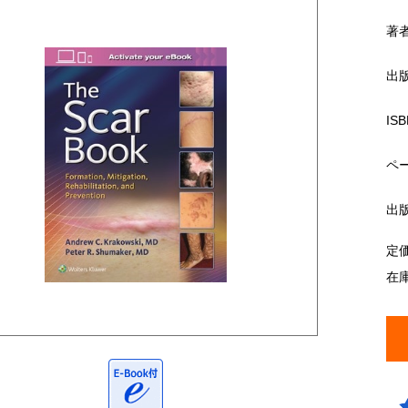
著
出
ISB
ペ
出
定
在