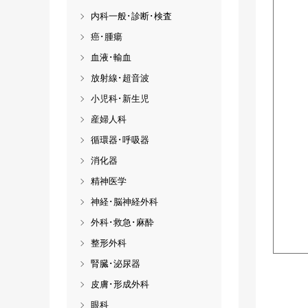
内科一般･診断･検査
癌･腫瘍
血液･輸血
放射線･超音波
小児科･新生児
産婦人科
循環器･呼吸器
消化器
精神医学
神経･脳神経外科
外科･救急･麻酔
整形外科
腎臓･泌尿器
皮膚･形成外科
眼科