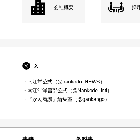
会社概要
採
X
・南江堂公式（@nankodo_NEWS）
・南江堂洋書部公式（@Nankodo_Intl）
・『がん看護』編集室（@gankango）
書籍
教科書