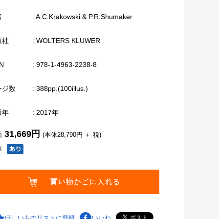
者
: A.C.Krakowski & P.R.Shumaker
版社
: WOLTERS KLUWER
N
: 978-1-4963-2238-8
ージ数
: 388pp.(100illus.)
版年
: 2017年
31,669円
価
(本体28,790円 ＋ 税)
庫
ほしいものリストに登録
いいね