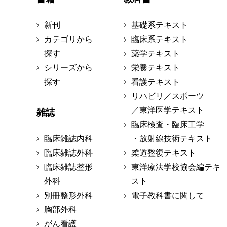
新刊
基礎系テキスト
カテゴリから
臨床系テキスト
探す
薬学テキスト
シリーズから
栄養テキスト
探す
看護テキスト
リハビリ／スポーツ
／東洋医学テキスト
雑誌
臨床検査・臨床工学
臨床雑誌内科
・放射線技術テキスト
臨床雑誌外科
柔道整復テキスト
臨床雑誌整形
東洋療法学校協会編テキ
外科
スト
別冊整形外科
電子教科書に関して
胸部外科
がん看護