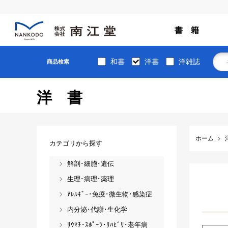
書 籍
和書
洋書
洋雑誌
商品検索
洋書
ホーム
カテゴリから探す
解剖･細胞･遺伝
生理･病理･薬理
ｱﾚﾙｷﾞｰ･免疫･微生物･感染症
内分泌･代謝･生化学
ﾘｳﾏﾁ･ｽﾎﾟｰﾂ･ﾘﾊﾋﾞﾘ･老年病