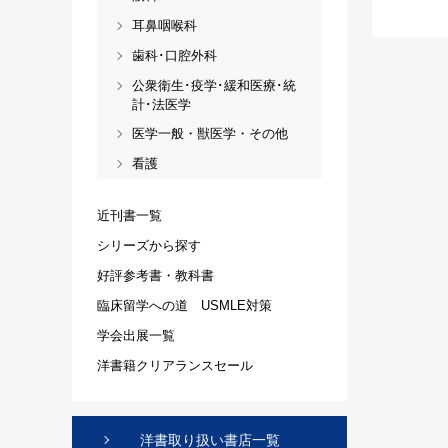
耳鼻咽喉科
歯科･口腔外科
公衆衛生･疫学･緩和医療･統
計･法医学
医学一般・獣医学・その他
看護
近刊書一覧
シリーズから探す
好評参考書・教科書
臨床留学への道 USMLE対策
学会出展一覧
洋書籍クリアランスセール
洋書取り扱い書店一覧