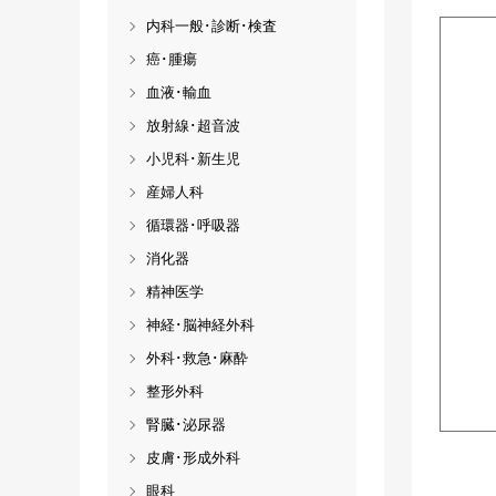
内科一般･診断･検査
癌･腫瘍
血液･輸血
放射線･超音波
小児科･新生児
産婦人科
循環器･呼吸器
消化器
精神医学
神経･脳神経外科
外科･救急･麻酔
整形外科
腎臓･泌尿器
皮膚･形成外科
眼科