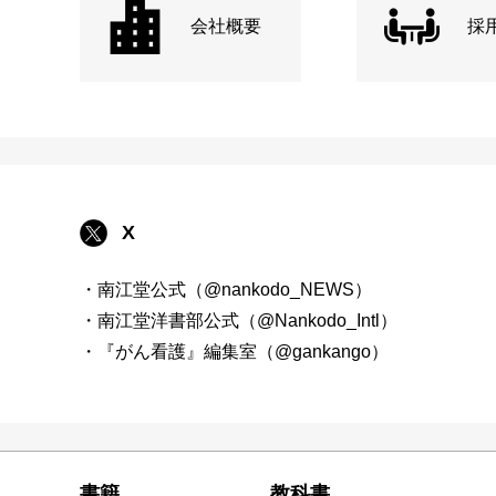
会社概要
採
X
・南江堂公式（@nankodo_NEWS）
・南江堂洋書部公式（@Nankodo_Intl）
・『がん看護』編集室（@gankango）
書籍
教科書