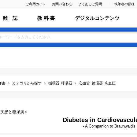
ご利用ガイド
お問い合わせ
よくあるご質問
執筆者の皆様
雑 誌
教 科 書
デジタルコンテンツ
洋書
カテゴリから探す
循環器･呼吸器
心血管･循環器･高血圧
管疾患と糖尿病＞
Diabetes in Cardiovascul
- A Companion to Braunwald's 