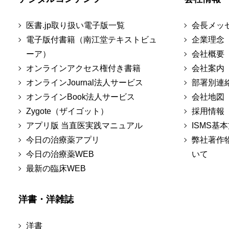
医書.jp取り扱い電子版一覧
会長メッ
電子版付書籍（南江堂テキストビュ
企業理念
ーア）
会社概要
オンラインアクセス権付き書籍
会社案内
オンラインJournal法人サービス
部署別連
オンラインBook法人サービス
会社地図
Zygote（ザイゴット）
採用情報
アプリ版 当直医実践マニュアル
ISMS基
今日の治療薬アプリ
弊社著作
今日の治療薬WEB
いて
最新の臨床WEB
洋書・洋雑誌
洋書