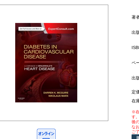
著
出
ISB
ペ
出
定
在
※
す
後
な
ご