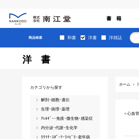
書 籍
和書
洋書
洋雑誌
商品検索
洋書
ホーム
カテゴリから探す
解剖･細胞･遺伝
生理･病理･薬理
＜心血
ｱﾚﾙｷﾞｰ･免疫･微生物･感染症
内分泌･代謝･生化学
ﾘｳﾏﾁ･ｽﾎﾟｰﾂ･ﾘﾊﾋﾞﾘ･老年病