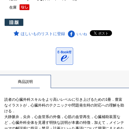
在庫
ほしいものリストに登録
いいね
商品説明
読者の心臓外科スキルをより高いレベルに引き上げるための1冊．豊富
なイラストが，心臓外科のテクニックや問題発生時の対応への理解を助
ける．
大静脈弁，尖弁，心血管系の外傷，心筋の血管再生，心臓補助装置な
ど，心臓外科全体を見通す明快な説明が本書の特徴．加えて，メインテ
ーマの解説前に指示・禁忌・計画といった事項について簡潔にまとめた