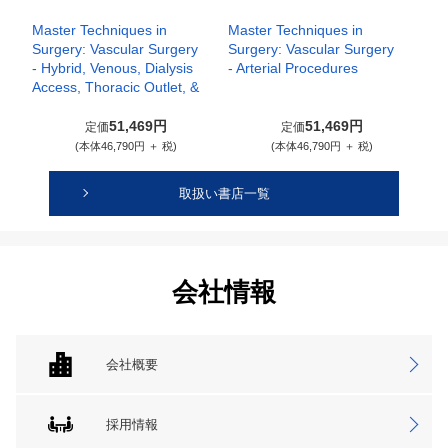
Master Techniques in
Master Techniques in
Surgery: Vascular Surgery
Surgery: Vascular Surgery
- Hybrid, Venous, Dialysis
- Arterial Procedures
Access, Thoracic Outlet, &
51,469円
51,469円
定価
定価
(本体46,790円 ＋ 税)
(本体46,790円 ＋ 税)
取扱い書店一覧
会社情報
会社概要
採用情報