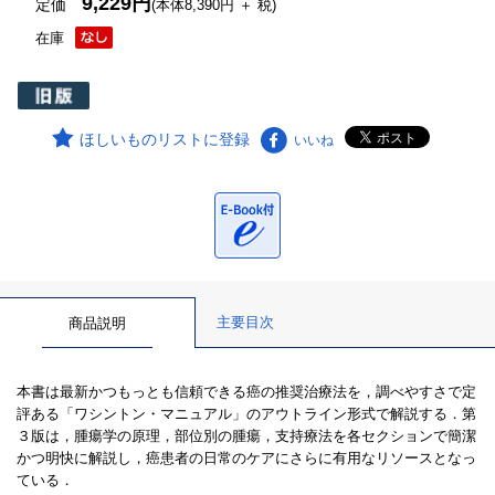
9,229円
定価
(本体8,390円 ＋ 税)
在庫
ほしいものリストに登録
いいね
主要目次
商品説明
本書は最新かつもっとも信頼できる癌の推奨治療法を，調べやすさで定
評ある「ワシントン・マニュアル」のアウトライン形式で解説する．第
３版は，腫瘍学の原理，部位別の腫瘍，支持療法を各セクションで簡潔
かつ明快に解説し，癌患者の日常のケアにさらに有用なリソースとなっ
ている．