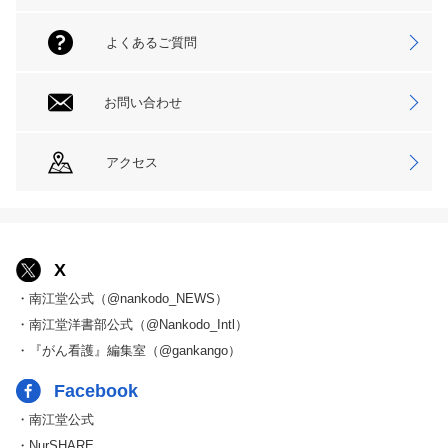
よくあるご質問
お問い合わせ
アクセス
X
・南江堂公式（@nankodo_NEWS）
・南江堂洋書部公式（@Nankodo_Intl）
・『がん看護』編集室（@gankango）
Facebook
・南江堂公式
・NurSHARE