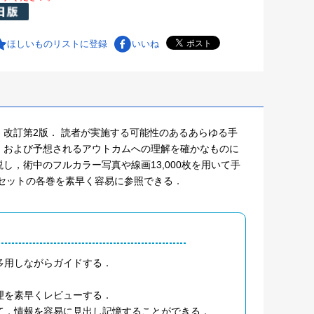
ほしいものリストに登録
いいね
改訂第2版． 読者が実施する可能性のあるあらゆる手
，および予想されるアウトカムへの理解を確かなものに
し，術中のフルカラー写真や線画13,000枚を用いて手
セットの各巻を素早く容易に参照できる．
多用しながらガイドする．
理を素早くレビューする．
て，情報を容易に見出し記憶することができる．