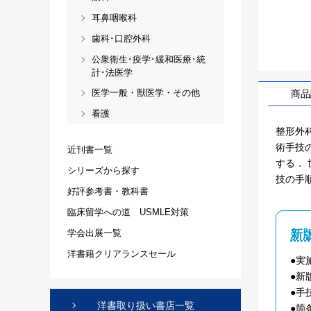
耳鼻咽喉科
歯科･口腔外科
公衆衛生･疫学･緩和医療･統
計･法医学
医学一般・獣医学・その他
商品
看護
整形外
術手技
近刊書一覧
する．
シリーズから探す
技の手
好評参考書・教科書
臨床留学への道 USMLE対策
新
学会出展一覧
洋書籍クリアランスセール
●実
●新
●手
洋書取り扱い書店一覧
●箇