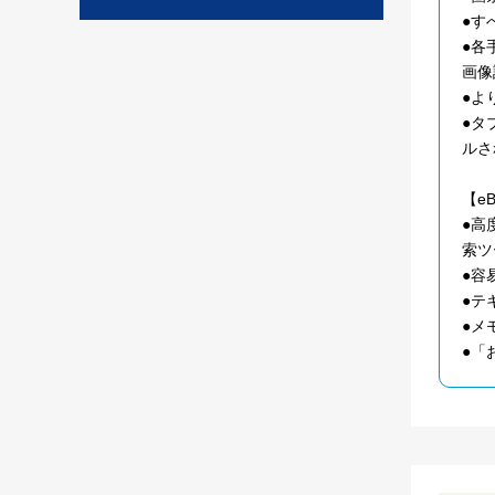
●す
●各
画像
●よ
●タ
ルさ
【e
●高
索ツ
●容
●テ
●メ
●「