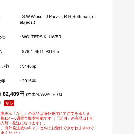
者
: S.W.Wiesel, J.Parvizi, R.H.Rothman, et
al.(eds.)
版社
: WOLTERS KLUWER
N
: 978-1-4511-9314-5
ージ数
: 5446pp.
版年
: 2016年
82,489円
価
(本体74,990円 ＋ 税)
庫
在庫表示「なし」の商品は海外発注にて注文を承りま
。概ね4～6週間で取寄可能です（「近刊」の商品は刊行
の入荷・発送になります）。
お、海外発注後のキャンセルはお受けできかねますので
了承ください。