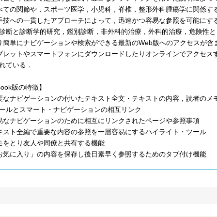
べての関節や，スポーツ医学，小児科，脊椎，整形外科腫瘍学に関係す
手技への一貫したアプローチによって，迅速かつ容易な参照を可能にす
診断と診断学的研究，鑑別診断，非外科的治療，外科的治療，危険性と
り簡単にナビゲーションや検索ができる最新のWeb版へのアクセスが含
ブレットやスマートフォンにダウンロードしたりオンラインでアクセスす
れている．
Book版の特徴】
度なナビゲーションの付いたテキスト全文・テキストの内容，読者のメ
ールとスマート・ナビゲーションの相互リンク
易なナビゲーションのために相互にリンクされたページや参照事項
キスト全編で重要な内容の参照を一層容易にするハイライト・ツール
モをとり友人や同僚と共有する機能
お気に入り」の内容を保存し後日素早く参照するためのタブ付け機能