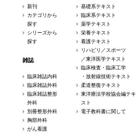
新刊
基礎系テキスト
カテゴリから
臨床系テキスト
探す
薬学テキスト
シリーズから
栄養テキスト
探す
看護テキスト
リハビリ／スポーツ
／東洋医学テキスト
雑誌
臨床検査・臨床工学
臨床雑誌内科
・放射線技術テキスト
臨床雑誌外科
柔道整復テキスト
臨床雑誌整形
東洋療法学校協会編テキ
外科
スト
別冊整形外科
電子教科書に関して
胸部外科
がん看護