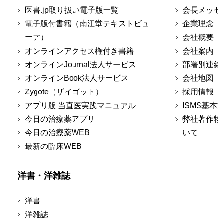
医書.jp取り扱い電子版一覧
会長メッ
電子版付書籍（南江堂テキストビュ
企業理念
ーア）
会社概要
オンラインアクセス権付き書籍
会社案内
オンラインJournal法人サービス
部署別連
オンラインBook法人サービス
会社地図
Zygote（ザイゴット）
採用情報
アプリ版 当直医実践マニュアル
ISMS基
今日の治療薬アプリ
弊社著作
今日の治療薬WEB
いて
最新の臨床WEB
洋書・洋雑誌
洋書
洋雑誌