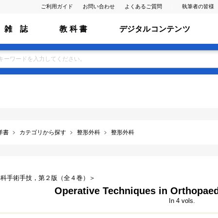
ご利用ガイド
お問い合わせ
よくあるご質問
執筆者の皆様
雑 誌
教 科 書
デジタルコンテンツ
洋書
カテゴリから探す
整形外科
整形外科
外科手術手技，第２版（全４巻）＞
Operative Techniques in Orthopaed
In 4 vols.