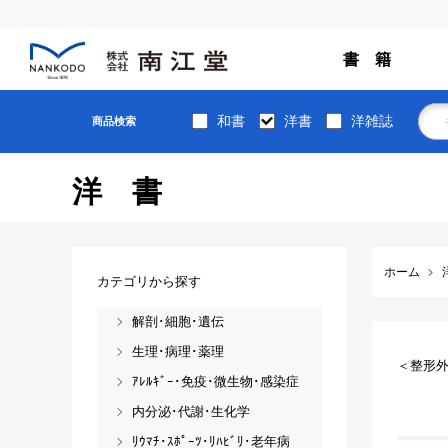
書 籍
和書
洋書
洋雑誌
商品検索
洋書
ホーム
カテゴリから探す
解剖･細胞･遺伝
生理･病理･薬理
＜整形
ｱﾚﾙｷﾞｰ･免疫･微生物･感染症
内分泌･代謝･生化学
ﾘｳﾏﾁ･ｽﾎﾟｰﾂ･ﾘﾊﾋﾞﾘ･老年病