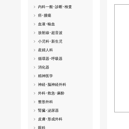
内科一般･診断･検査
癌･腫瘍
血液･輸血
放射線･超音波
小児科･新生児
産婦人科
循環器･呼吸器
消化器
精神医学
神経･脳神経外科
外科･救急･麻酔
整形外科
腎臓･泌尿器
皮膚･形成外科
眼科