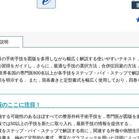
説明
科の手術手技を図版を多用しながら幅広く解説する使いやすいテキスト，
の習得をガイドし，さらに，最適な手技の選択方法，合併症回避の方法
 世界各国の専門医800名以上が各手技をステップ・バイ・ステップで解説
順を明示する． また，箇条書きと定型書式を幅広く使用しており，四巻
版のここに注目！
施する可能性のあるほぼすべての整形外科手術手技を，専門医が図版を
版では50以上の手技を新たに取り入れ，最新手技の情報を提供する．
技をステップ・バイ・ステップで解説する前に，関連する外傷や病態生
条書き，極めて定型的な書式，豊富なグラフィックを用いた説明によっ