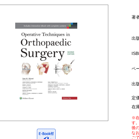
著
出
ISB
ペ
出
定
在
※
す
後
な
ご