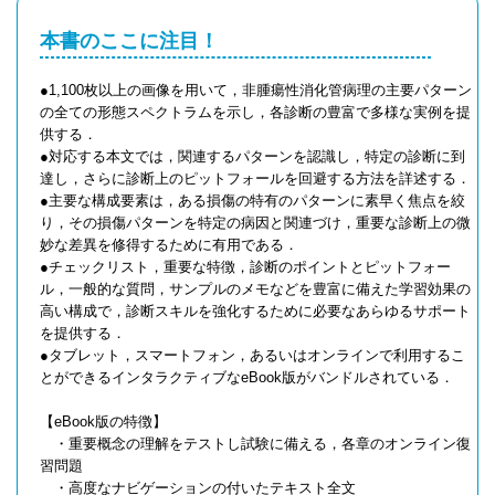
本書のここに注目！
●1,100枚以上の画像を用いて，非腫瘍性消化管病理の主要パターン
の全ての形態スペクトラムを示し，各診断の豊富で多様な実例を提
供する．
●対応する本文では，関連するパターンを認識し，特定の診断に到
達し，さらに診断上のピットフォールを回避する方法を詳述する．
●主要な構成要素は，ある損傷の特有のパターンに素早く焦点を絞
り，その損傷パターンを特定の病因と関連づけ，重要な診断上の微
妙な差異を修得するために有用である．
●チェックリスト，重要な特徴，診断のポイントとピットフォー
ル，一般的な質問，サンプルのメモなどを豊富に備えた学習効果の
高い構成で，診断スキルを強化するために必要なあらゆるサポート
を提供する．
●タブレット，スマートフォン，あるいはオンラインで利用するこ
とができるインタラクティブなeBook版がバンドルされている．
【eBook版の特徴】
・重要概念の理解をテストし試験に備える，各章のオンライン復
習問題
・高度なナビゲーションの付いたテキスト全文