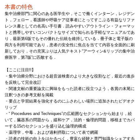
本書の特色
集中治療部門に関心のある医学生や，そこで働くインターン，レジデン
ト，フェロー，看護師や呼吸ケア従事者にとってすこぶる有益なリファ
レンス書としての名高い手引書．読みやすいアウトライン・フォーマッ
トと携帯しやすいコンパクトなサイズで知られる手軽なマニュアルであ
り，最新第6版でもその優れた伝統を維持している．冊子体と電子版の
両方を利用可能であり，患者の安全性に焦点を当てて内容を全面的に刷
新しており，その充実ぶりは人気テキスト“アーウィン&リップの集中治
療医学，第7版”に匹敵する．
【ここに注目!!】
・集中治療分野における超音波検査のより大きな役割など，最近の進歩
を反映して完全改訂
・関連文献の重要論文に興味をもった読者に役立つよう，各賞の末尾に
注釈つきの参考文献を掲載
・要点と学習結果を強化するのにふさわしい場所に追加されたビデオク
リップ
・“ Procedures and Techniques”の広範囲なセクションから始まり，続
いて，臓器系の問題から，緩和ケア，法的・倫理的問題，移植までカバ
ーする15のセクションを盛り込む論理的構成
・薬理学，中毒，および過剰摂取について表で網羅
・読者の技術の向上をはかるべく，豊富な経験と専門知識をシェアする