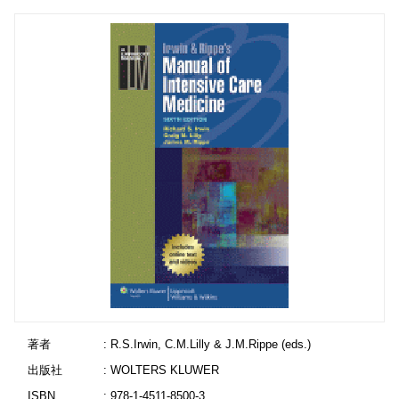
著者
: R.S.Irwin, C.M.Lilly & J.M.Rippe (eds.)
出版社
: WOLTERS KLUWER
ISBN
: 978-1-4511-8500-3