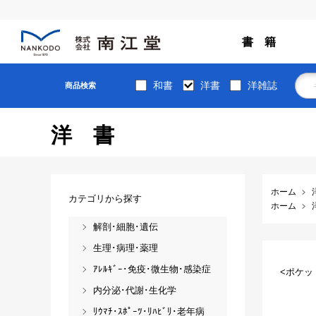
書 籍
和書
洋書
洋雑誌
商品検索
洋書
ホーム
カテゴリから探す
ホーム
解剖･細胞･遺伝
生理･病理･薬理
ｱﾚﾙｷﾞｰ･免疫･微生物･感染症
<ポケッ
内分泌･代謝･生化学
ﾘｳﾏﾁ･ｽﾎﾟｰﾂ･ﾘﾊﾋﾞﾘ･老年病