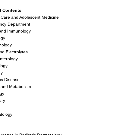
f Contents
 Care and Adolescent Medicine
ncy Department
 and Immunology
ogy
nology
nd Electrolytes
nterology
logy
gy
ous Disease
 and Metabolism
gy
ary
tology
 Images in Pediatric Dermatology