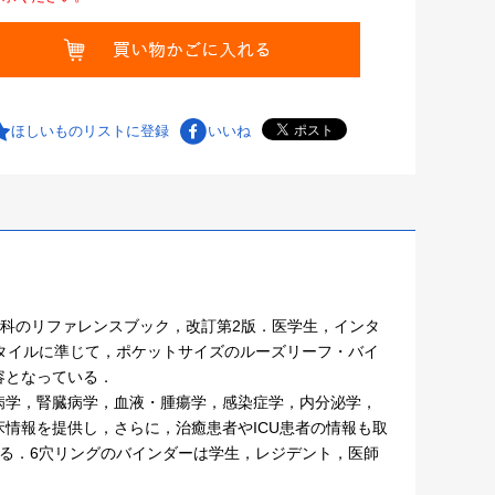
ほしいものリストに登録
いいね
執筆された小児科のリファレンスブック，改訂第2版．医学生，インタ
e”のスタイルに準じて，ポケットサイズのルーズリーフ・バイ
容となっている．
病学，腎臓病学，血液・腫瘍学，感染症学，内分泌学，
情報を提供し，さらに，治癒患者やICU患者の情報も取
る．6穴リングのバインダーは学生，レジデント，医師