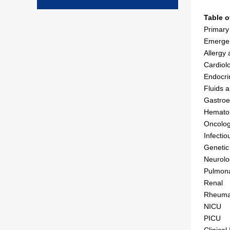
Table o
Primary
Emerge
Allergy
Cardiol
Endocri
Fluids a
Gastroe
Hemato
Oncolo
Infecti
Genetic
Neurolo
Pulmon
Renal
Rheuma
NICU
PICU
Clinical