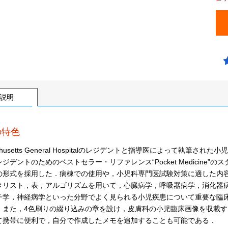
説明
の特色
achusetts General Hospitalのレジデントと指導医によって
ジデントのためのベストセラー・リファレンス“Pocket Medicin
の形式を採用した．病棟での使用や，小児科専門医試験対策に適した内
きリスト，表，アルゴリズムを用いて，心臓病学，呼吸器病学，消化器
チ学，神経病学といった分野でよく見られる小児疾患について重要な臨床
．また，4色刷りの綴り込みの章を設け，皮膚科の小児臨床画像を収載す
て携帯に便利で，自分で作成したメモを追加することも可能である．