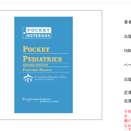
著
出
ISB
ペ
出
定
在
※
す
後
な
ご