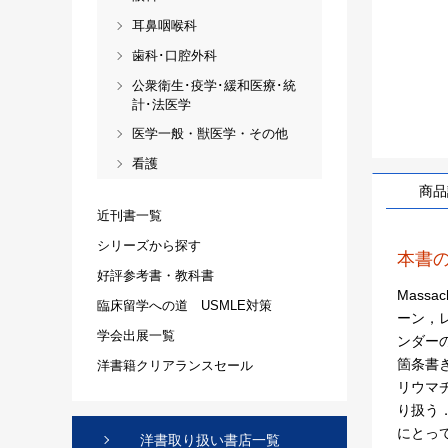
耳鼻咽喉科
歯科･口腔外科
公衆衛生･疫学･緩和医療･統
計･法医学
医学一般・獣医学・その他
看護
商品
近刊書一覧
シリーズから探す
本書
好評参考書・教科書
Mass
臨床留学への道 USMLE対策
ーン，レ
学会出展一覧
ンダー
箇条書
洋書籍クリアランスセール
リウマ
り扱う
にとっ
洋書取り扱い書店一覧