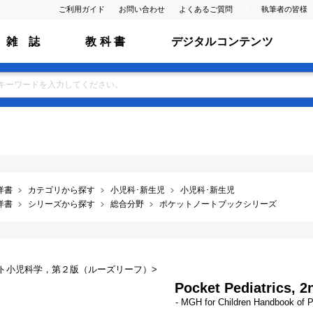
ご利用ガイド
お問い合わせ
よくあるご質問
執筆者の皆様
雑 誌
教 科 書
デジタルコンテンツ
洋書
カテゴリから探す
小児科･新生児
小児科･新生児
洋書
シリーズから探す
総合分野
ポケットノートブックシリーズ
ト小児科学，第２版（ルーズリーフ）>
Pocket Pediatrics, 2
- MGH for Children Handbook of P