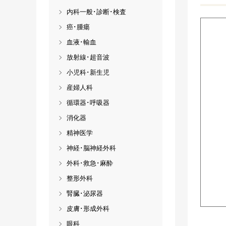
内科一般･診断･検査
癌･腫瘍
血液･輸血
放射線･超音波
小児科･新生児
産婦人科
循環器･呼吸器
消化器
精神医学
神経･脳神経外科
外科･救急･麻酔
整形外科
腎臓･泌尿器
皮膚･形成外科
眼科