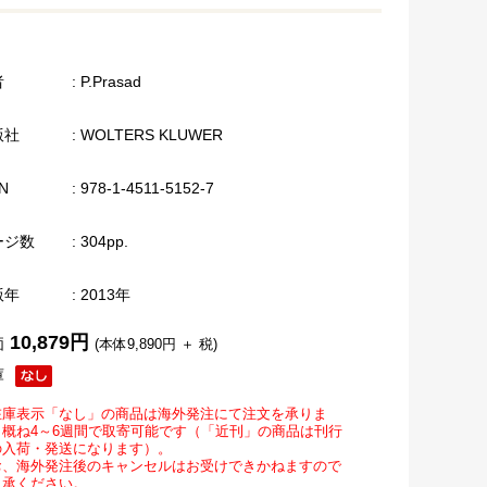
者
: P.Prasad
版社
: WOLTERS KLUWER
N
: 978-1-4511-5152-7
ージ数
: 304pp.
版年
: 2013年
10,879円
価
(本体9,890円 ＋ 税)
庫
在庫表示「なし」の商品は海外発注にて注文を承りま
。概ね4～6週間で取寄可能です（「近刊」の商品は刊行
の入荷・発送になります）。
お、海外発注後のキャンセルはお受けできかねますので
了承ください。