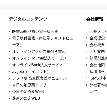
デジタルコンテンツ
会社情報
医書.jp取り扱い電子版一覧
会長メッ
電子版付書籍（南江堂テキストビュ
企業理念
ーア）
会社概要
オンラインアクセス権付き書籍
会社案内
オンラインJournal法人サービス
部署別連
オンラインBook法人サービス
会社地図
Zygote（ザイゴット）
採用情報
アプリ版 当直医実践マニュアル
ISMS基
今日の治療薬アプリ
弊社著作
今日の治療薬WEB
いて
最新の臨床WEB