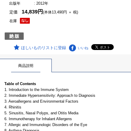
出版年
: 2012年
14,839円
定価
(本体13,490円 ＋ 税)
在庫
ほしいものリストに登録
いいね
商品説明
Table of Contents
1. Introduction to the Immune System
2. Immediate Hypersensitivity: Approach to Diagnosis
3. Aeroallergens and Environmental Factors
4. Rhinitis
5. Sinusitis, Nasal Polyps, and Otitis Media
6. Immunotherapy for Inhalant Allergens
7. Allergic and Immunologic Disorders of the Eye
8. Asthma Diagnosis