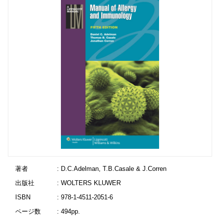
著者
: D.C.Adelman, T.B.Casale & J.Corren
出版社
: WOLTERS KLUWER
ISBN
: 978-1-4511-2051-6
ページ数
: 494pp.