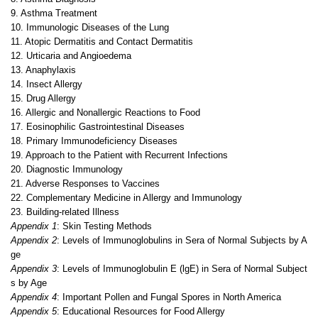
9. Asthma Treatment
10. Immunologic Diseases of the Lung
11. Atopic Dermatitis and Contact Dermatitis
12. Urticaria and Angioedema
13. Anaphylaxis
14. Insect Allergy
15. Drug Allergy
16. Allergic and Nonallergic Reactions to Food
17. Eosinophilic Gastrointestinal Diseases
18. Primary Immunodeficiency Diseases
19. Approach to the Patient with Recurrent Infections
20. Diagnostic Immunology
21. Adverse Responses to Vaccines
22. Complementary Medicine in Allergy and Immunology
23. Building-related Illness
Appendix 1
: Skin Testing Methods
Appendix 2
: Levels of Immunoglobulins in Sera of Normal Subjects by A
ge
Appendix 3
: Levels of Immunoglobulin E (lgE) in Sera of Normal Subject
s by Age
Appendix 4
: Important Pollen and Fungal Spores in North America
Appendix 5
: Educational Resources for Food Allergy