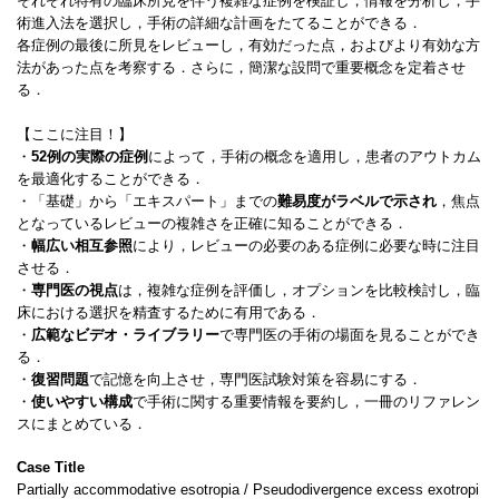
それぞれ特有の臨床所見を伴う複雑な症例を検証し，情報を分析し，手
術進入法を選択し，手術の詳細な計画をたてることができる．
各症例の最後に所見をレビューし，有効だった点，およびより有効な方
法があった点を考察する．さらに，簡潔な設問で重要概念を定着させ
る．
【ここに注目！】
・
52例の実際の症例
によって，手術の概念を適用し，患者のアウトカム
を最適化することができる．
・「基礎」から「エキスパート」までの
難易度がラベルで示され
，焦点
となっているレビューの複雑さを正確に知ることができる．
・
幅広い相互参照
により，レビューの必要のある症例に必要な時に注目
させる．
・
専門医の視点
は，複雑な症例を評価し，オプションを比較検討し，臨
床における選択を精査するために有用である．
・
広範なビデオ・ライブラリー
で専門医の手術の場面を見ることができ
る．
・
復習問題
で記憶を向上させ，専門医試験対策を容易にする．
・
使いやすい構成
で手術に関する重要情報を要約し，一冊のリファレン
スにまとめている．
Case Title
Partially accommodative esotropia / Pseudodivergence excess exotropi