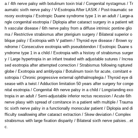
a / 4th nerve palsy with botulinum toxin trial / Congenital nystagmus / Tr
aumatic sixth nerve palsy / V-Esotropia After LASIK / Post-traumatic se
nsory exotropia / Esotropic Duane syndrome type 1 in an adult / Large-a
ngle congenital esotropia / Diplopia after cataract surgery in a patient wit
h vascular disease / 6th nerve palsy from a diffuse intrinsic pontine glio
ma / Restrictive strabismus after pterigium surgery / Bilateral superior o
blique palsy / Exotropia with V pattern / Thyroid eye disease / Brown sy
ndrome / Consecutive exotropia with pseudotendon / Esotropic Duane s
yndrome type 1 in a child / Exotropia with a history of strabismus surger
y / Large hypertropia in an infant treated with adjustable sutures / Increa
sed esotropia after attempted correction / Strabismus following ruptured
globe / Exotropia and amblyopia / Botulinum toxin for acute, comitant e
sotropia / Chronic progressive external ophthalmoplegia / Thyroid eye di
sease with a twist / Adduction limitation 50 years after surgery for conge
nital esotropia / Congenital 4th nerve palsy in a child / Longstanding exo
tropia in an adult / Semi-adjustable inferior rectus recession / Acute 6th
nerve plasy with spread of comitance in a patient with multiple / Trauma
tic sixth nerve palsy in a functionally monocular patient / Diplopia and di
fficulty swallowing after cataract extraction / Skew deviation / Complex
strabismus with large fixation disparity / Bilateral sixth nerve palsies...et
c.