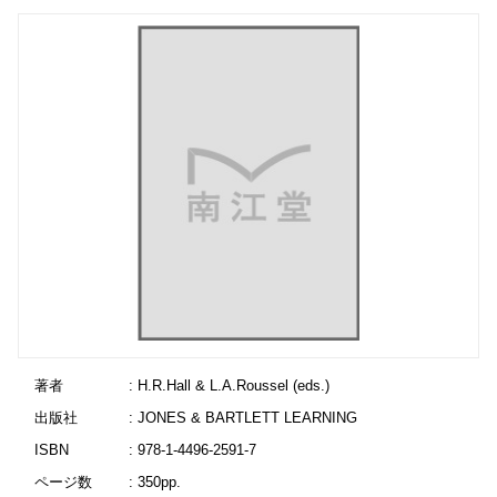
著者
: H.R.Hall & L.A.Roussel (eds.)
出版社
: JONES & BARTLETT LEARNING
ISBN
: 978-1-4496-2591-7
ページ数
: 350pp.