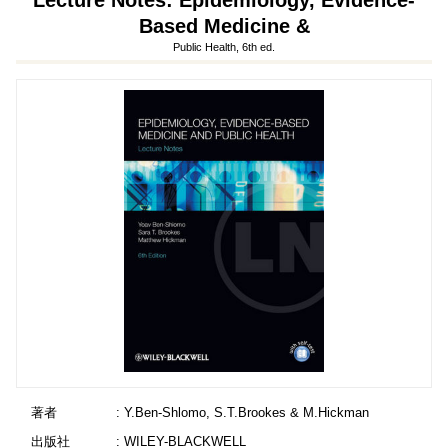
Lecture Notes: Epidemiology, Evidence-
Based Medicine &
Public Health, 6th ed.
著者
: Y.Ben-Shlomo, S.T.Brookes & M.Hickman
出版社
: WILEY-BLACKWELL