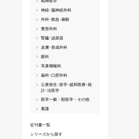
精神医学
神経･脳神経外科
外科･救急･麻酔
整形外科
腎臓･泌尿器
皮膚･形成外科
眼科
耳鼻咽喉科
歯科･口腔外科
公衆衛生･疫学･緩和医療･統
計･法医学
医学一般・獣医学・その他
看護
近刊書一覧
シリーズから探す