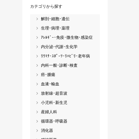
カテゴリから探す
解剖･細胞･遺伝
生理･病理･薬理
ｱﾚﾙｷﾞｰ･免疫･微生物･感染症
内分泌･代謝･生化学
ﾘｳﾏﾁ･ｽﾎﾟｰﾂ･ﾘﾊﾋﾞﾘ･老年病
内科一般･診断･検査
癌･腫瘍
血液･輸血
放射線･超音波
小児科･新生児
産婦人科
循環器･呼吸器
消化器