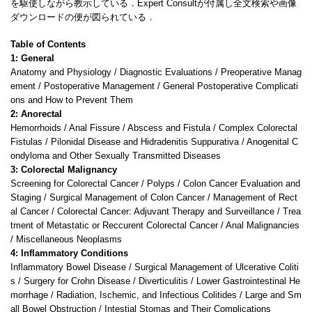
を駆使しながら教示している．Expert Consultが付属し全文検索や画像
ダウンロードの便が図られている．
Table of Contents
1: General
Anatomy and Physiology / Diagnostic Evaluations / Preoperative Manag
ement / Postoperative Management / General Postoperative Complicati
ons and How to Prevent Them
2: Anorectal
Hemorrhoids / Anal Fissure / Abscess and Fistula / Complex Colorectal
Fistulas / Pilonidal Disease and Hidradenitis Suppurativa / Anogenital C
ondyloma and Other Sexually Transmitted Diseases
3: Colorectal Malignancy
Screening for Colorectal Cancer / Polyps / Colon Cancer Evaluation and
Staging / Surgical Management of Colon Cancer / Management of Rect
al Cancer / Colorectal Cancer: Adjuvant Therapy and Surveillance / Trea
tment of Metastatic or Reccurent Colorectal Cancer / Anal Malignancies
/ Miscellaneous Neoplasms
4: Inflammatory Conditions
Inflammatory Bowel Disease / Surgical Management of Ulcerative Coliti
s / Surgery for Crohn Disease / Diverticulitis / Lower Gastrointestinal He
morrhage / Radiation, Ischemic, and Infectious Colitides / Large and Sm
all Bowel Obstruction / Intestial Stomas and Their Complications