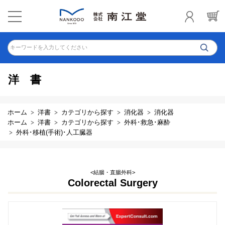
キーワードを入力してください
洋書
ホーム
洋書
カテゴリから探す
消化器
消化器
ホーム
洋書
カテゴリから探す
外科･救急･麻酔
外科･移植(手術)･人工臓器
<結腸・直腸外科>
Colorectal Surgery