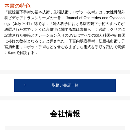
本書の特色
「腹腔鏡下手術の基本技術，先端技術，ロボット技術」は，女性骨盤外
科ビデオアトラスシリーズの一冊． Journal of Obstetrics and Gynaecol
ogy（July 2011）誌では，「婦人科学における腹腔鏡下手術のすべてが
網羅された本で，とくに合併症に関する章は素晴らしく必読．クリアに
記述された書籍とナレーション入りのDVDはすべての婦人科医や研修医
に格好の教材となろう」と評された．子宮内膜症手術，筋腫核出術，子
宮摘出術，ロボット手術などを含むさまざまな術式を手順を踏んで明解
に動画で解説する．
取扱い書店一覧
会社情報