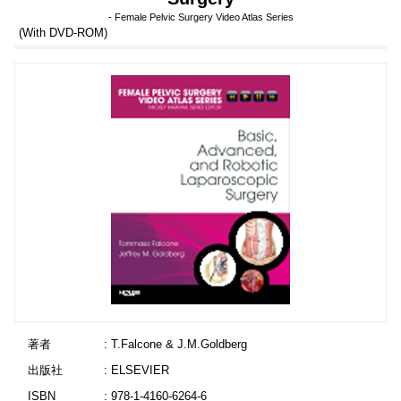
- Female Pelvic Surgery Video Atlas Series
(With DVD-ROM)
著者
: T.Falcone & J.M.Goldberg
出版社
: ELSEVIER
ISBN
: 978-1-4160-6264-6