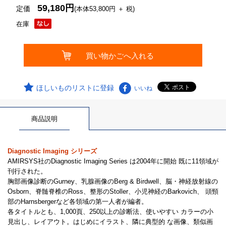
59,180円
定価
(本体53,800円 ＋ 税)
在庫
ほしいものリストに登録
いいね
商品説明
Diagnostic Imaging シリーズ
AMIRSYS社のDiagnostic Imaging Series は2004年に開始 既に11領域が
刊行された。
胸部画像診断のGurney、乳腺画像のBerg & Birdwell、脳・神経放射線の
Osborn、脊髄脊椎のRoss、整形のStoller、小児神経のBarkovich、 頭頸
部のHarnsbergerなど各領域の第一人者が編者。
各タイトルとも、1,000頁、250以上の診断法、使いやすい カラーの小
見出し、レイアウト。はじめにイラスト、隣に典型的 な画像、類似画