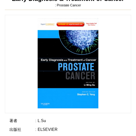
: Prostate Cancer
著者
: L.Su
出版社
: ELSEVIER