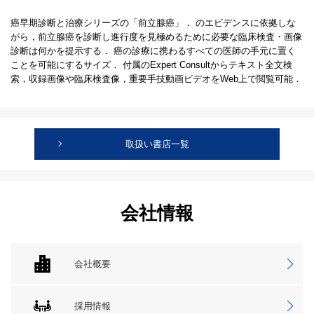
癌早期診断と治療シリーズの「前立腺癌」． のエビデンスに依拠しな
がら，前立腺癌を診断し進行度を見極めるために必要な臨床検査・画像
診断は何かを提示する． 癌の診療に携わるすべての医師の手元に置く
ことを可能にするサイズ． 付属のExpert Consultからテキスト全文検
索，収録画像や臨床検査像，重要手技動画ビデオをWeb上で閲覧可能．
取扱い書店一覧
会社情報
会社概要
採用情報