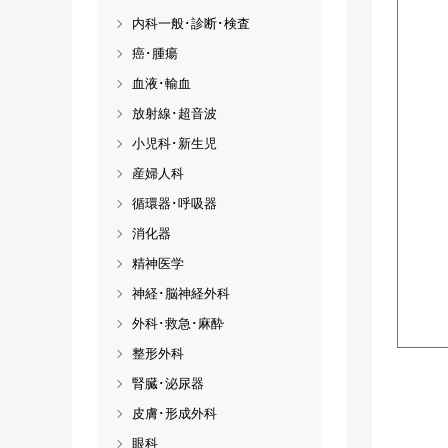
内科一般･診断･検査
癌･腫瘍
血液･輸血
放射線･超音波
小児科･新生児
産婦人科
循環器･呼吸器
消化器
精神医学
神経･脳神経外科
外科･救急･麻酔
整形外科
腎臓･泌尿器
皮膚･形成外科
眼科