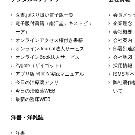
医書.jp取り扱い電子版一覧
会長メッ
電子版付書籍（南江堂テキストビュ
企業理念
ーア）
会社概要
オンラインアクセス権付き書籍
会社案内
オンラインJournal法人サービス
部署別連
オンラインBook法人サービス
会社地図
Zygote（ザイゴット）
採用情報
アプリ版 当直医実践マニュアル
ISMS基
今日の治療薬アプリ
弊社著作
今日の治療薬WEB
いて
最新の臨床WEB
洋書・洋雑誌
洋書