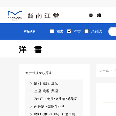
書 籍
和書
洋書
洋雑誌
商品検索
洋書
ホーム
カテゴリから探す
解剖･細胞･遺伝
生理･病理･薬理
ｱﾚﾙｷﾞｰ･免疫･微生物･感染症
内分泌･代謝･生化学
ﾘｳﾏﾁ･ｽﾎﾟｰﾂ･ﾘﾊﾋﾞﾘ･老年病