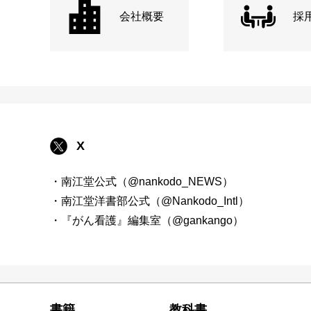
会社概要
採
X
・南江堂公式（@nankodo_NEWS）
・南江堂洋書部公式（@Nankodo_Intl）
・『がん看護』編集室（@gankango）
書籍
教科書