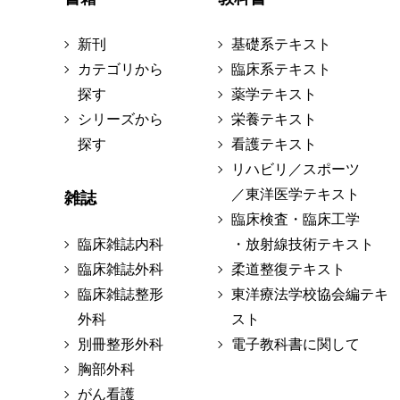
新刊
基礎系テキスト
カテゴリから
臨床系テキスト
探す
薬学テキスト
シリーズから
栄養テキスト
探す
看護テキスト
リハビリ／スポーツ
／東洋医学テキスト
雑誌
臨床検査・臨床工学
臨床雑誌内科
・放射線技術テキスト
臨床雑誌外科
柔道整復テキスト
臨床雑誌整形
東洋療法学校協会編テキ
外科
スト
別冊整形外科
電子教科書に関して
胸部外科
がん看護