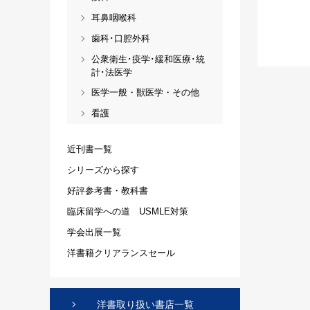
耳鼻咽喉科
歯科･口腔外科
公衆衛生･疫学･緩和医療･統
計･法医学
医学一般・獣医学・その他
看護
近刊書一覧
シリーズから探す
好評参考書・教科書
臨床留学への道 USMLE対策
学会出展一覧
洋書籍クリアランスセール
洋書取り扱い書店一覧