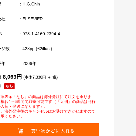
者
: H.G.Chin
版社
: ELSEVIER
N
: 978-1-4160-2394-4
ージ数
: 428pp.(62illus.)
版年
: 2006年
8,063円
価
(本体7,330円 ＋ 税)
庫
在庫表示「なし」の商品は海外発注にて注文を承りま
。概ね4～6週間で取寄可能です（「近刊」の商品は刊行
の入荷・発送になります）。
お、海外発注後のキャンセルはお受けできかねますので
了承ください。