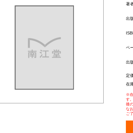
著
出
ISB
ペ
出
定
在
※
す
後
な
ご