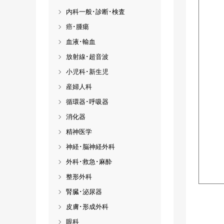
内科一般･診断･検査
癌･腫瘍
血液･輸血
放射線･超音波
小児科･新生児
産婦人科
循環器･呼吸器
消化器
精神医学
神経･脳神経外科
外科･救急･麻酔
整形外科
腎臓･泌尿器
皮膚･形成外科
眼科