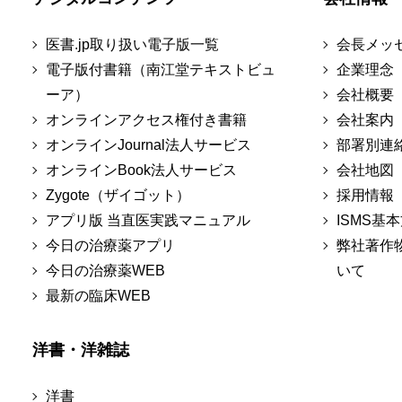
医書.jp取り扱い電子版一覧
会長メッ
電子版付書籍（南江堂テキストビュ
企業理念
ーア）
会社概要
オンラインアクセス権付き書籍
会社案内
オンラインJournal法人サービス
部署別連
オンラインBook法人サービス
会社地図
Zygote（ザイゴット）
採用情報
アプリ版 当直医実践マニュアル
ISMS基
今日の治療薬アプリ
弊社著作
今日の治療薬WEB
いて
最新の臨床WEB
洋書・洋雑誌
洋書