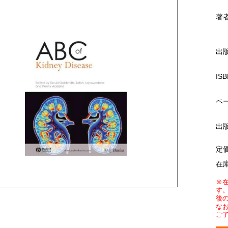
著
出
ISB
ペ
出
定
在
※
す
後
な
ご