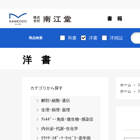
書 籍
和書
洋書
洋雑誌
商品検索
洋書
ホーム
カテゴリから探す
ホーム
解剖･細胞･遺伝
生理･病理･薬理
ｱﾚﾙｷﾞｰ･免疫･微生物･感染症
内分泌･代謝･生化学
ﾘｳﾏﾁ･ｽﾎﾟｰﾂ･ﾘﾊﾋﾞﾘ･老年病