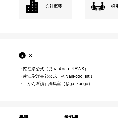
会社概要
採
X
・南江堂公式（@nankodo_NEWS）
・南江堂洋書部公式（@Nankodo_Intl）
・『がん看護』編集室（@gankango）
書籍
教科書