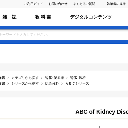
ご利用ガイド
お問い合わせ
よくあるご質問
執筆者の皆様
雑 誌
教 科 書
デジタルコンテンツ
洋書
カテゴリから探す
腎臓･泌尿器
腎臓･透析
洋書
シリーズから探す
総合分野
ＡＢＣシリーズ
ABC of Kidney Dis