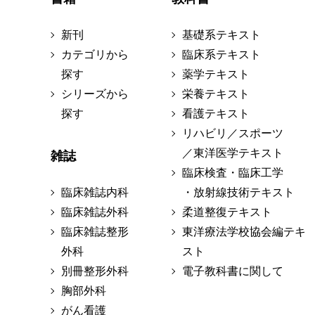
新刊
基礎系テキスト
カテゴリから
臨床系テキスト
探す
薬学テキスト
シリーズから
栄養テキスト
探す
看護テキスト
リハビリ／スポーツ
／東洋医学テキスト
雑誌
臨床検査・臨床工学
臨床雑誌内科
・放射線技術テキスト
臨床雑誌外科
柔道整復テキスト
臨床雑誌整形
東洋療法学校協会編テキ
外科
スト
別冊整形外科
電子教科書に関して
胸部外科
がん看護