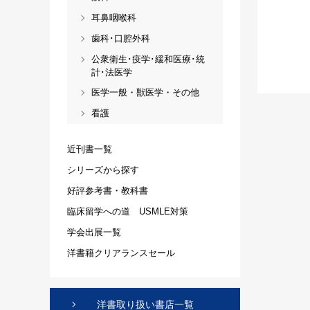
耳鼻咽喉科
歯科･口腔外科
公衆衛生･疫学･緩和医療･統
計･法医学
医学一般・獣医学・その他
看護
近刊書一覧
シリーズから探す
好評参考書・教科書
臨床留学への道 USMLE対策
学会出展一覧
洋書籍クリアランスセール
洋書取り扱い書店一覧