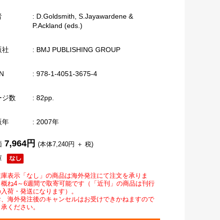
者
: D.Goldsmith, S.Jayawardene &
P.Ackland (eds.)
版社
: BMJ PUBLISHING GROUP
N
: 978-1-4051-3675-4
ージ数
: 82pp.
版年
: 2007年
7,964円
価
(本体7,240円 ＋ 税)
庫
在庫表示「なし」の商品は海外発注にて注文を承りま
。概ね4～6週間で取寄可能です（「近刊」の商品は刊行
の入荷・発送になります）。
お、海外発注後のキャンセルはお受けできかねますので
了承ください。