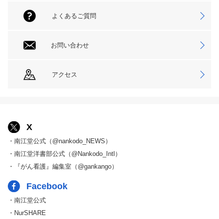
よくあるご質問
お問い合わせ
アクセス
X
・南江堂公式（@nankodo_NEWS）
・南江堂洋書部公式（@Nankodo_Intl）
・『がん看護』編集室（@gankango）
Facebook
・南江堂公式
・NurSHARE