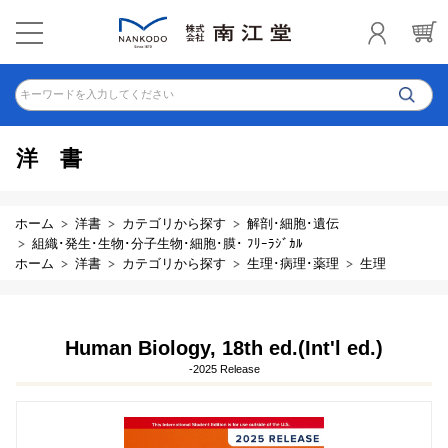
キーワードを入力してください
洋書
ホーム
洋書
カテゴリから探す
解剖･細胞･遺伝
組織･発生･生物･分子生物･細胞･膜･ ﾌﾘｰﾗｼﾞｶﾙ
ホーム
洋書
カテゴリから探す
生理･病理･薬理
生理
Human Biology, 18th ed.(Int'l ed.)
-2025 Release