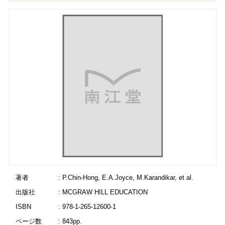
著者
: P.Chin-Hong, E.A.Joyce, M.Karandikar, et al.
出版社
: MCGRAW HILL EDUCATION
ISBN
: 978-1-265-12600-1
ページ数
: 843pp.